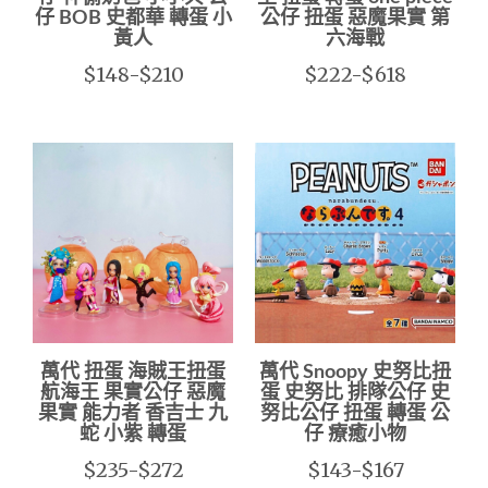
仔 BOB 史都華 轉蛋 小
公仔 扭蛋 惡魔果實 第
黃人
六海戰
$148-$210
$222-$618
萬代 扭蛋 海賊王扭蛋
萬代 Snoopy 史努比扭
航海王 果實公仔 惡魔
蛋 史努比 排隊公仔 史
果實 能力者 香吉士 九
努比公仔 扭蛋 轉蛋 公
蛇 小紫 轉蛋
仔 療癒小物
$235-$272
$143-$167