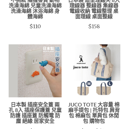
不挑款 隨機發貨 動物
日本製 造型理線夾 8入
洗澡海綿 兒童洗澡海綿
理線器 整線器 集線器
洗澡海綿 沐浴海綿 身
電線收納 電線整理 桌
體海綿
面理線 桌面整線
$110
$158
日本製 插座安全蓋 兩
JUCO TOTE 大容量 棉
孔 8入 插座保護蓋 兒童
麻手提包 | 托特包 肩背
防護 插座蓋 防觸電 防
包 棉麻包 單肩包 休閒
塵 絕緣 居家安全
包 購物包