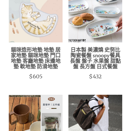
貓咪造形地墊 地墊 居
日本製 美濃燒 史努比
家地墊 貓咪地墊 門口
陶瓷餐盤 snoopy餐具
地墊 客廳地墊 床邊地
長盤 盤子 水果盤 甜點
墊 軟地墊 防滑地墊
盤 長方盤 日式餐盤
$605
$432