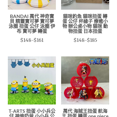
BANDAI 萬代 神奇寶
貓咪釣魚 貓咪扭蛋 轉
貝 精靈寶可夢 寶可夢
蛋 公仔 杯緣子 療癒小
泳圈 扭蛋 公仔 泳圈 伊
物 辦公桌小物 貓咪 動
布 寶可夢 轉蛋
物扭蛋 日本扭蛋
$148-$161
$148-$185
T-ARTS 扭蛋 小小兵公
萬代 海賊王扭蛋 航海
仔 神偷奶爸 小小兵 公
王 扭蛋 轉蛋 one piece