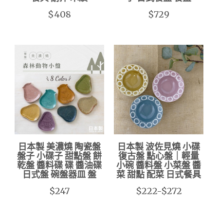
$408
$729
日本製 美濃燒 陶瓷盤
日本製 波佐見燒 小碟
盤子 小碟子 甜點盤 餅
復古盤 點心盤｜輕量
乾盤 醬料碟 碟 醬油碟
小碗 醬料盤 小菜盤 醬
日式盤 碗盤器皿 盤
菜 甜點 配菜 日式餐具
$247
$222-$272