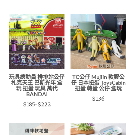
玩具總動員 排排站公仔
TC公仔 Mujiin 軟膠公
札克天王 巴斯光年 盒
仔 日本扭蛋 ToysCabin
玩 扭蛋 玩具 萬代
扭蛋 轉蛋 公仔 盒玩
BANDAI
$136
$185-$222