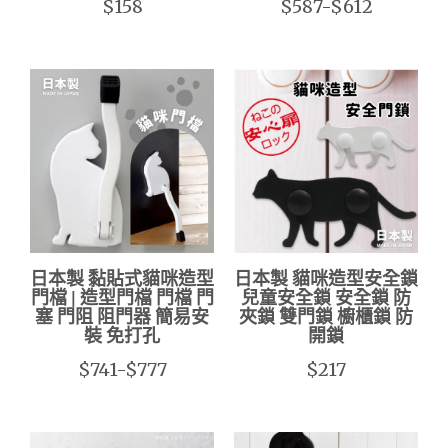
$158
$587-$612
日本製 黏貼式貓咪造型
日本製 貓咪造型安全鎖
門檔 | 造型門檔 門檔 門
兒童安全鎖 安全鎖 防
塞 門阻 阻門器 簡易安
夾鎖 雙門鎖 櫥櫃鎖 防
裝 免打孔
開鎖
$741-$777
$217