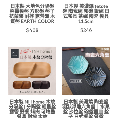
日本製 大地色分隔盤
日本製 美濃燒 tetote
輕量餐盤 方形盤 盤子
碗 陶瓷碗 餐碗 飯碗 日
抗菌盤 耐摔 露營盤 木
式餐具 茶碗 陶瓷 餐具
質盤 EARTH COLOR
11.5cm
$408
$246
日本製 NH home 木紋
日本製 美濃燒 陶瓷盤
分隔盤 | 分隔盤 輕量盤
羽狀浮雕六角盤｜水果
露營 野餐 烤肉 可堆疊
盤 沙拉盤 碗盤器皿 盤
餐具 耐摔 木紋
子 日式餐盤 餐盤