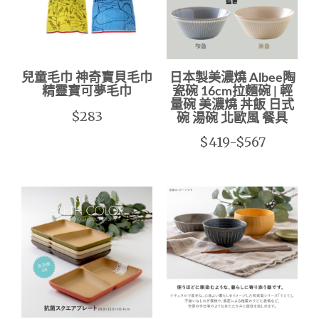
兒童毛巾 神奇寶貝毛巾
日本製美濃燒 Albee陶
精靈寶可夢毛巾
瓷碗 16cm拉麵碗 | 輕
量碗 美濃燒 丼飯 日式
$283
碗 湯碗 北歐風 餐具
$419-$567