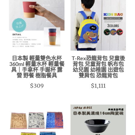
日本製 輕量雙色水杯
T-Rex恐龍背包 兒童後
360ml 輕量水杯 輕量餐
背包 兒童背包 帆布包
具｜手拿杯 手握杯 露
幼兒園 幼稚園 出遊包
營 野餐 樹脂餐具
雙肩包 恐龍背包
$309
$1,111