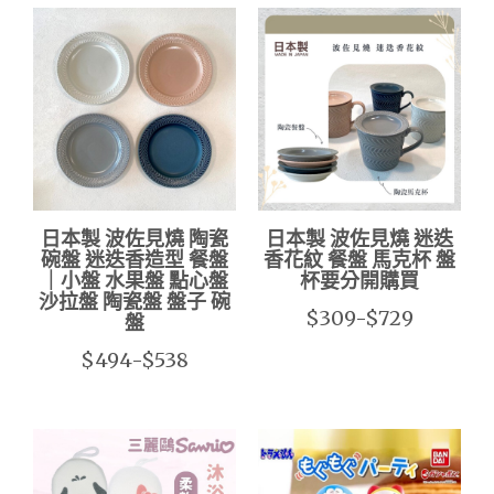
日本製 波佐見燒 陶瓷
日本製 波佐見燒 迷迭
碗盤 迷迭香造型 餐盤
香花紋 餐盤 馬克杯 盤
｜小盤 水果盤 點心盤
杯要分開購買
沙拉盤 陶瓷盤 盤子 碗
$309-$729
盤
$494-$538