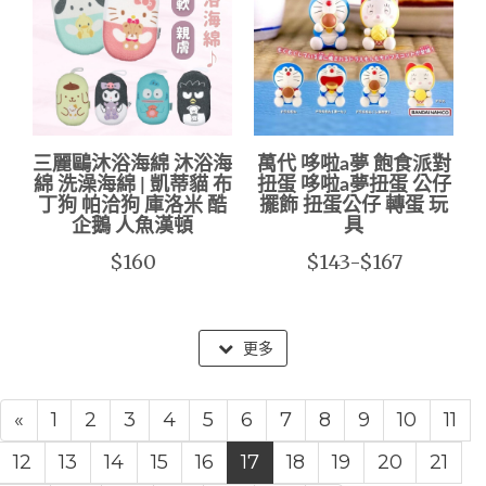
三麗鷗沐浴海綿 沐浴海
萬代 哆啦a夢 飽食派對
綿 洗澡海綿 | 凱蒂貓 布
扭蛋 哆啦a夢扭蛋 公仔
丁狗 帕洽狗 庫洛米 酷
擺飾 扭蛋公仔 轉蛋 玩
企鵝 人魚漢頓
具
$160
$143-$167
更多
«
1
2
3
4
5
6
7
8
9
10
11
12
13
14
15
16
17
18
19
20
21