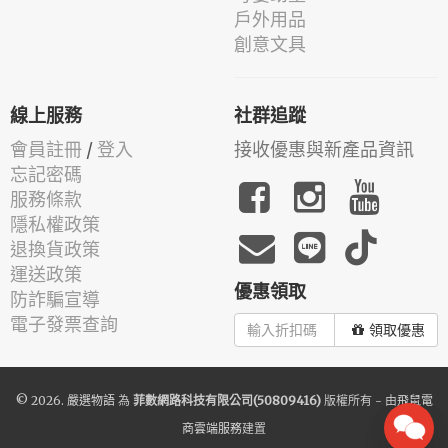
戶外用品
創意文具
線上服務
社群追蹤
會員註冊
/
登入
接收優惠與新產品資訊
忘記密碼
服務條款
隱私權政策
退換貨政策
運送政策
優惠領取
防詐騙宣導
電子發票查詢
領取優惠
© 2026.
嚴選物語
為
菲數網路科技有限公司(50809416)
版權所有 - 由
飛鼠電
商雲端服務
建置