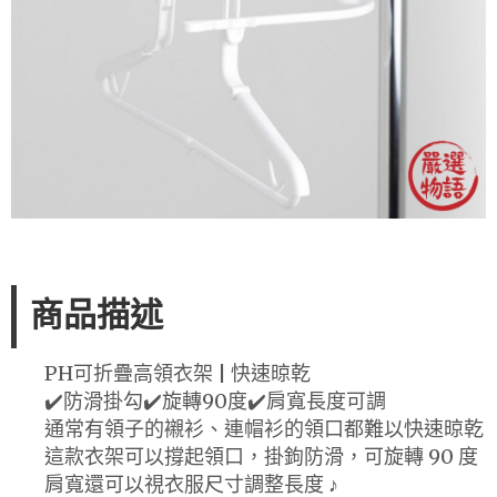
商品描述
PH可折疊高領衣架 | 快速晾乾
✔️防滑掛勾✔️旋轉90度✔️肩寬長度可調
通常有領子的襯衫、連帽衫的領口都難以快速晾乾
這款衣架可以撐起領口，掛鉤防滑，可旋轉 90 度
肩寬還可以視衣服尺寸調整長度 ♪