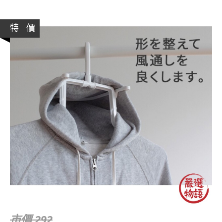
特 價
市價 292