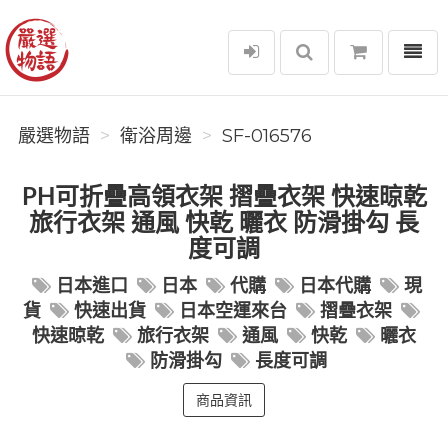
選單
嚴選物語
嚴選物語
衛浴周邊
SF-016576
PH可折疊高領衣架 摺疊衣架 快速晾乾
旅行衣架 通風 快乾 曬衣 防滑掛勾 長
度可調
日本進口
日本
代購
日本代購
現
貨
快速出貨
日本空運來台
摺疊衣架
快速晾乾
旅行衣架
通風
快乾
曬衣
防滑掛勾
長度可調
商品資訊