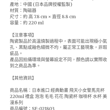
產地：中國 (日本品牌授權監製)
材質：陶磁器
尺寸：約 高 7.8 cm × 直徑 8.8 cm
容量：約 220 ml
【注意事項】
陶瓷製品於高溫燒製過程中，表面可能出現極小氣
孔、黑點或釉色細微不均，屬正常工藝現象，非瑕
疵品。
產品因拍攝環境與螢幕設定不同，顏色請以實際收
到之商品為準。
【其他資訊】
商品名稱：日本進口 經典動畫 飛天小女警馬克杯
220ml 禮盒 泡泡 毛毛 花花 陶瓷杯 咖啡杯 水杯 美
漫系列
商品編號：SF-021803