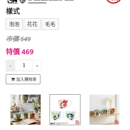
樣式
泡泡
花花
毛毛
市價 549
特價 469
加入購物車