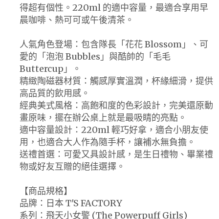
得超有個性。220ml 的適中容量，最適合享用早
晨咖啡、熱可可或午後清茶。
人氣角色登場：包含隊長「花花 Blossom」、可
愛的「泡泡 Bubbles」與酷帥的「毛毛
Buttercup」。
精緻陶磁器材質：觸感厚實溫潤，杯緣細滑，提供
高品質的飲用感。
經典美式風格：高飽和度的色彩設計，完美還原動
畫原味，擺在辦公桌上就是最吸睛的亮點。
適中容量設計：220ml 輕巧好拿，適合小朋友使
用，也適合大人作為隨手杯，讓補水無負擔。
送禮首選：可愛又具設計感，是生日禮物、畢業禮
物或好友互贈的絕佳選擇。
【商品規格】
品牌：日本 T'S FACTORY
系列：飛天小女警 (The Powerpuff Girls)