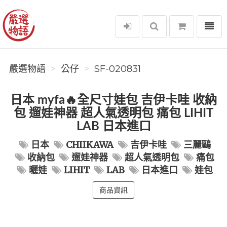
選單
嚴選物語
嚴選物語
公仔
SF-020831
日本 myfa🔥全尺寸娃包 吉伊卡哇 收納
包 遛娃神器 超人氣透明包 痛包 LIHIT
LAB 日本進口
日本
CHIIKAWA
吉伊卡哇
三麗鷗
收納包
遛娃神器
超人氣透明包
痛包
曬娃
LIHIT
LAB
日本進口
娃包
商品資訊