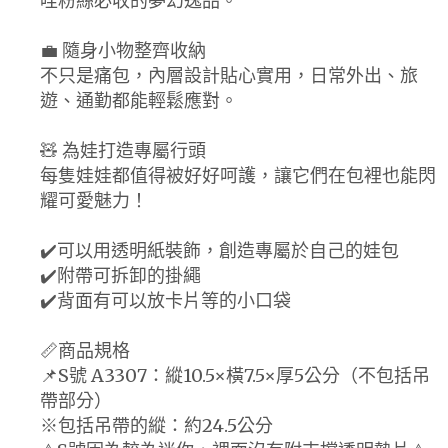
哇粉絲必收的夢幻逸品。
💼 隨身小物整齊收納
不只是痛包，內層設計貼心實用，日常外出、旅
遊、通勤都能輕鬆應對。
🧸 為娃打造專屬行頭
每隻娃娃都值得被好好呵護，讓它們在包裡也能閃
耀可愛魅力！
✔️可以用透明紙裝飾，創造專屬於自己的娃包
✔️附帶可拆卸的掛繩
✔️背面有可以放卡片等的小口袋
📏商品規格
📌S號 A3307：縱10.5×橫7.5×厚5公分（不包括吊
帶部分）
※包括吊帶的縱：約24.5公分