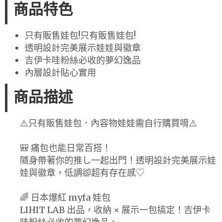
商品特色
只有販售娃包!只有販售娃包!
透明設計完美展示娃娃與徽章
吉伊卡哇粉絲必收的夢幻逸品
內層設計貼心實用
商品描述
⚠️只有販售娃包．內容物娃娃需自行購買唷⚠️
🎒 痛包也能日常百搭！
隨身帶著你的推し一起出門！透明設計完美展示娃
娃與徽章，低調卻超有存在感♡
🌈 日本爆紅 myfa 娃包
LIHIT LAB 出品，收納 × 展示一包搞定！吉伊卡