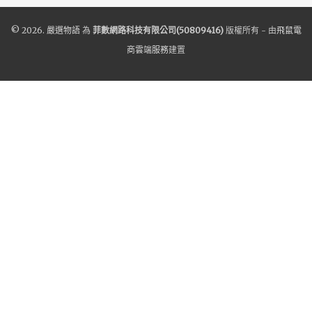
© 2026.
嚴選物語
為
菲數網路科技有限公司(50809416)
版權所有 - 由
飛鼠電
商雲端服務
建置