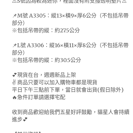
⚠️S號因為較為迷你，裡面沒有附支撐透明墊片⚠️
📌M號 A3305：縱13×橫9×厚6公分（不包括吊帶
部分）
※包括吊帶的縱：約27.5公分
📌L號 A3306：縱16×橫11×厚8公分（不包括吊帶
部分）
※包括吊帶的縱：約30.5公分
💕現貨在台，週週新品上架
✌ 商品只要可以加入購物車都是現貨
平日下午三點前下單，當日就會出貨(假日除外)
🔥急件訂單請選擇宅配
收到商品歡迎給我們五星好評鼓勵，貓星人會持續
進步💕