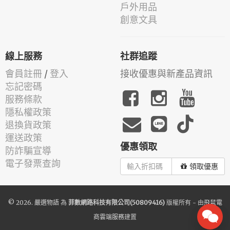
戶外用品
創意文具
線上服務
社群追蹤
會員註冊
/
登入
接收優惠與新產品資訊
忘記密碼
服務條款
隱私權政策
退換貨政策
運送政策
優惠領取
防詐騙宣導
電子發票查詢
領取優惠
© 2026.
嚴選物語
為
菲數網路科技有限公司(50809416)
版權所有 - 由
飛鼠電
商雲端服務
建置