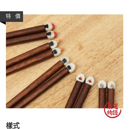
特 價
樣式