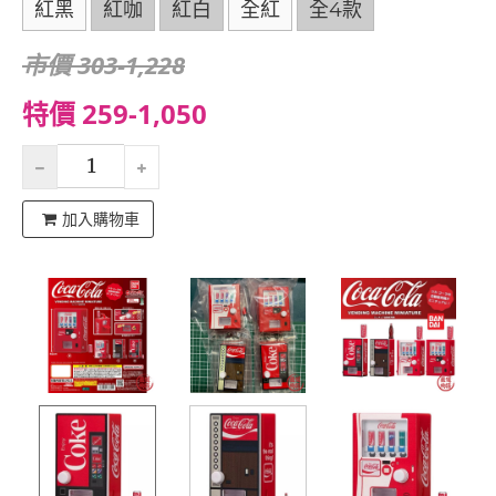
紅黑
紅咖
紅白
全紅
全4款
市價 303-1,228
特價 259-1,050
加入購物車