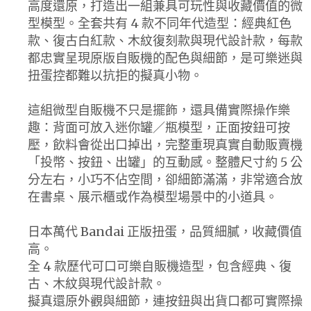
高度還原，打造出一組兼具可玩性與收藏價值的微
型模型。全套共有 4 款不同年代造型：經典紅色
款、復古白紅款、木紋復刻款與現代設計款，每款
都忠實呈現原版自販機的配色與細節，是可樂迷與
扭蛋控都難以抗拒的擬真小物。
這組微型自販機不只是擺飾，還具備實際操作樂
趣：背面可放入迷你罐／瓶模型，正面按鈕可按
壓，飲料會從出口掉出，完整重現真實自動販賣機
「投幣、按鈕、出罐」的互動感。整體尺寸約 5 公
分左右，小巧不佔空間，卻細節滿滿，非常適合放
在書桌、展示櫃或作為模型場景中的小道具。
日本萬代 Bandai 正版扭蛋，品質細膩，收藏價值
高。
全 4 款歷代可口可樂自販機造型，包含經典、復
古、木紋與現代設計款。
擬真還原外觀與細節，連按鈕與出貨口都可實際操