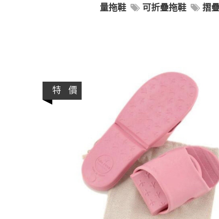
量拖鞋
可折疊拖鞋
摺
特 價