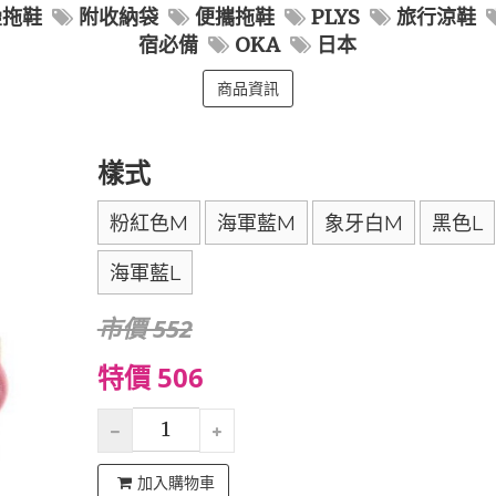
疊拖鞋
附收納袋
便攜拖鞋
PLYS
旅行涼鞋
宿必備
OKA
日本
商品資訊
樣式
粉紅色M
海軍藍M
象牙白M
黑色L
海軍藍L
市價 552
特價 506
加入購物車