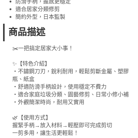
防滑手柄，握感更穩定
適合居家分類修剪
簡約外型，日本監製
商品描述
✂️一把搞定居家大小事！
✨【特色介紹】
・不鏽鋼刀刃，銳利耐用，輕鬆剪斷金屬、塑膠
瓶、紙盒
・舒適防滑手柄設計，使用穩定不費力
・適合家庭垃圾分類、園藝修剪、日常小修小補
・外觀簡潔時尚，耐用又實用
🌿【使用方式】
握緊手柄→放入材料→輕壓即可完成剪切
一剪多用，讓生活更輕鬆！