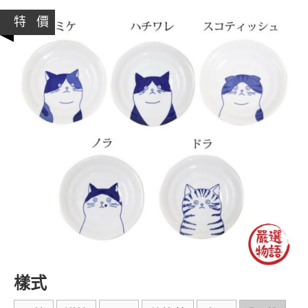
特 價
樣式