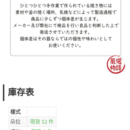
庫存表
樣式
朵拉
現貨 12 件