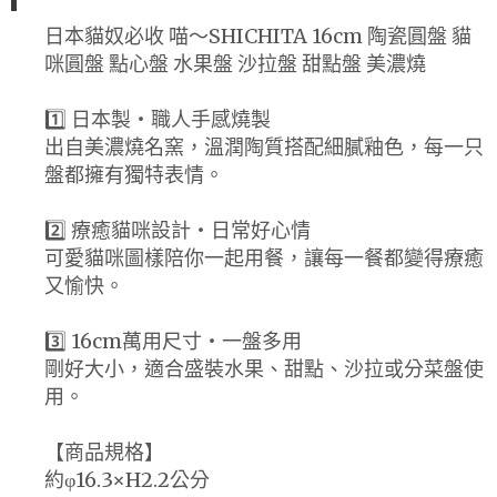
日本貓奴必收 喵～SHICHITA 16cm 陶瓷圓盤 貓
咪圓盤 點心盤 水果盤 沙拉盤 甜點盤 美濃燒
1️⃣ 日本製・職人手感燒製
出自美濃燒名窯，溫潤陶質搭配細膩釉色，每一只
盤都擁有獨特表情。
2️⃣ 療癒貓咪設計・日常好心情
可愛貓咪圖樣陪你一起用餐，讓每一餐都變得療癒
又愉快。
3️⃣ 16cm萬用尺寸・一盤多用
剛好大小，適合盛裝水果、甜點、沙拉或分菜盤使
用。
【商品規格】
約φ16.3×H2.2公分