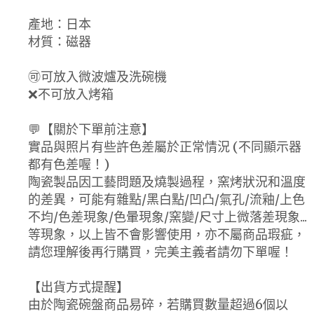
產地：日本
材質：磁器
🉑可放入微波爐及洗碗機
❌不可放入烤箱
💬【關於下單前注意】
實品與照片有些許色差屬於正常情況 (不同顯示器
都有色差喔！)
陶瓷製品因工藝問題及燒製過程，窯烤狀況和溫度
的差異，可能有雜點/黑白點/凹凸/氣孔/流釉/上色
不均/色差現象/色暈現象/窯變/尺寸上微落差現象...
等現象，以上皆不會影響使用，亦不屬商品瑕疵，
請您理解後再行購買，完美主義者請勿下單喔！
【出貨方式提醒】
由於陶瓷碗盤商品易碎，若購買數量超過6個以