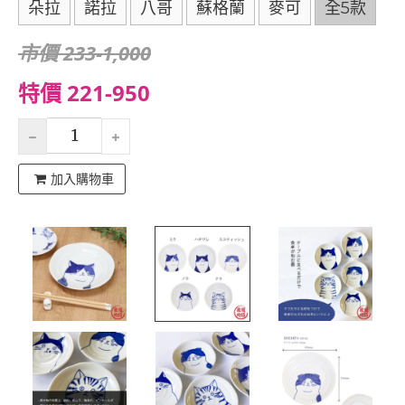
朵拉
諾拉
八哥
蘇格蘭
麥可
全5款
市價 233-1,000
特價 221-950
加入購物車