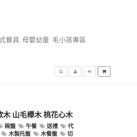
式餐具
母嬰幼童
毛小孩專區
搜尋
歡木 山毛櫸木 桃花心木
碗盤
午餐
送禮
代
木製托盤
木餐盤
切