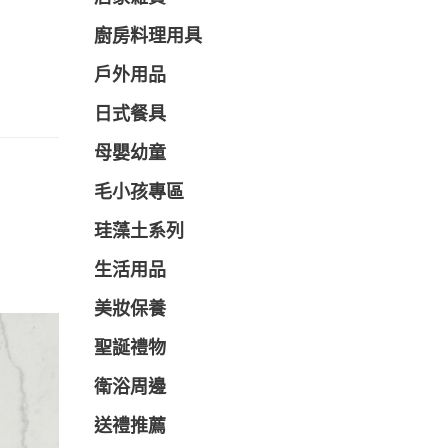
廚房料理用具
戶外用品
日式餐具
母嬰幼童
毛小孩專區
珪藻土系列
生活用品
美妝保養
聖誕禮物
衛浴周邊
送禮推薦