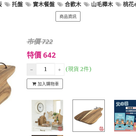
板
托盤
實木餐盤
合歡木
山毛櫸木
桃花
商品資訊
市價 722
特價 642
(現貨 2件)
加入購物車