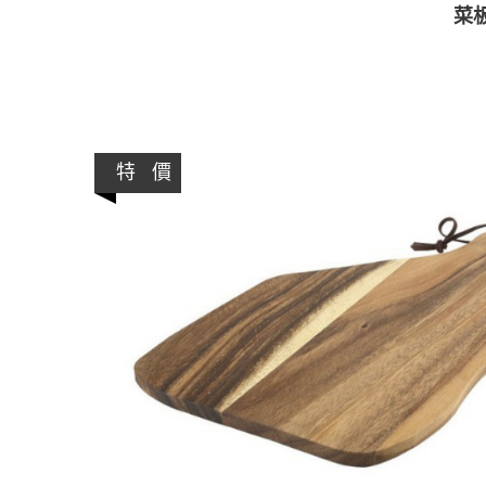
菜
特 價