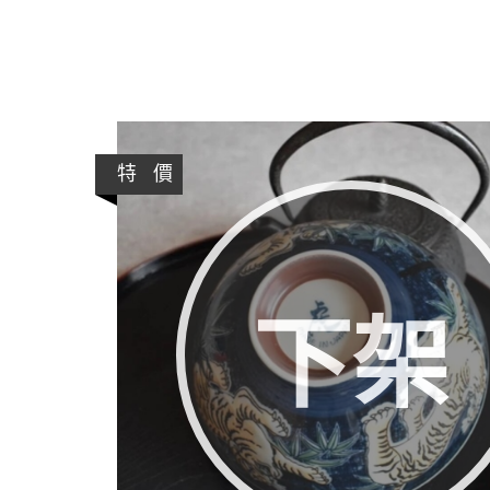
特 價
下架