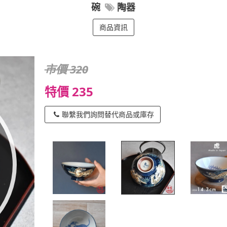
碗
陶器
商品資訊
市價 320
特價 235
聯繫我們詢問替代商品或庫存