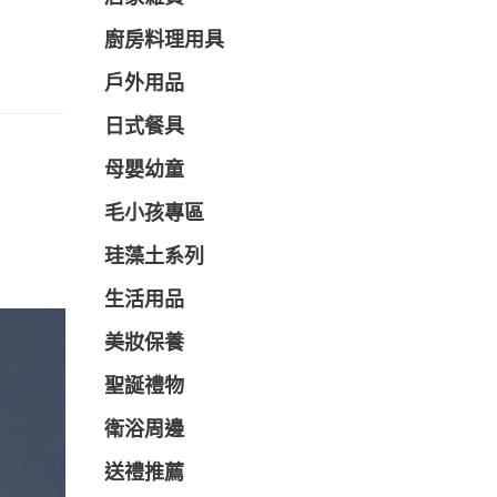
廚房料理用具
戶外用品
日式餐具
母嬰幼童
毛小孩專區
珪藻土系列
生活用品
美妝保養
聖誕禮物
衛浴周邊
送禮推薦