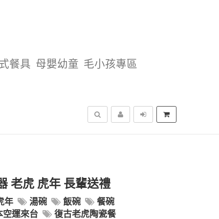
式餐具
母嬰幼童
毛小孩專區
搜尋
器 老虎 虎年 長輩送禮
虎年
湯碗
飯碗
餐碗
本空運來台
復古老虎陶瓷餐