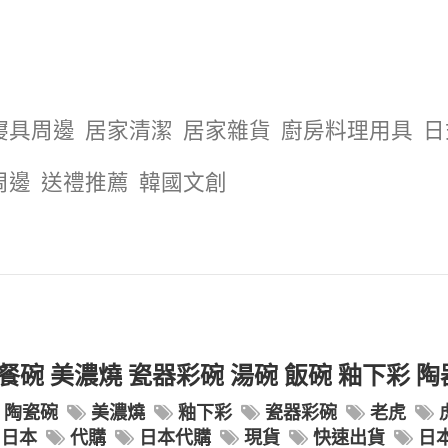
寢具周邊
居家清潔
居家雜貨
廚房料理用具
日
周邊
送禮推薦
韓國文創
碗 美濃燒 瓷器彩碗 湯碗 飯碗 釉下彩 陶
陶瓷碗
美濃燒
釉下彩
瓷器彩碗
老虎
日本
代購
日本代購
現貨
快速出貨
日