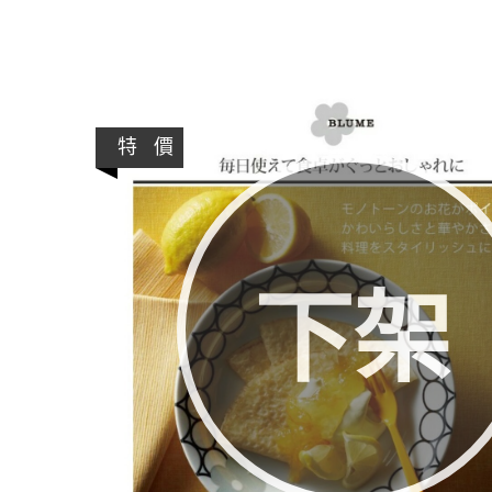
特 價
下架