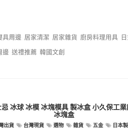
寢具周邊
居家清潔
居家雜貨
廚房料理用具
日
周邊
送禮推薦
韓國文創
忌 冰球 冰模 冰塊模具 製冰盒 小久保工
冰塊盒
灣出貨
台灣現貨
選物
雜貨
五金
日本