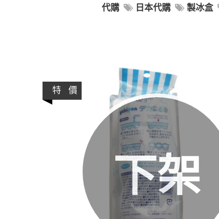
代購
日本代購
製冰盒
特 價
下架