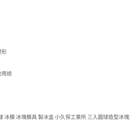
變形
他用途
 冰模 冰塊模具 製冰盒 小久保工業所 三入圓球造型冰塊