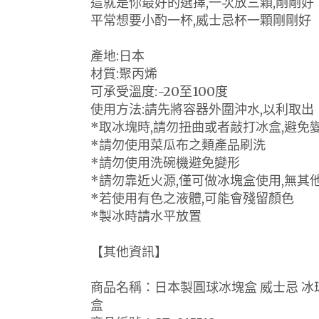
這就是你最好的選擇,一次放三顆,剛剛好
平常想要小酌一杯,威士忌杯一顆剛剛好
產地:日本
材質:聚丙烯
可承受溫度:-20至100度
使用方法:請先將容器外圍沖水,以利取出
*取冰塊時,請勿扭曲或者敲打冰盒,避免
*請勿使用菜瓜布之類產品刷洗
*請勿使用洗碗機避免變形
*請勿靠近火源,僅可做冰塊盒使用,無其
*若使用有色之液體,可能會殘留顏色
*製冰時請水平放置
【其他資訊】
商品名稱：日本製圓球冰塊盒 威士忌 冰球
盒