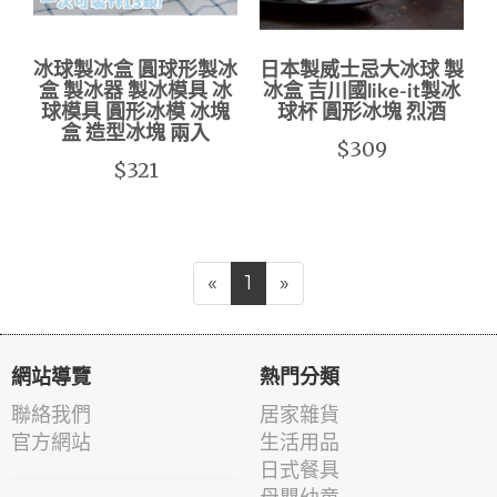
冰球製冰盒 圓球形製冰
日本製威士忌大冰球 製
盒 製冰器 製冰模具 冰
冰盒 吉川國like-it製冰
球模具 圓形冰模 冰塊
球杯 圓形冰塊 烈酒
盒 造型冰塊 兩入
$309
$321
«
1
»
網站導覽
熱門分類
聯絡我們
居家雜貨
官方網站
生活用品
日式餐具