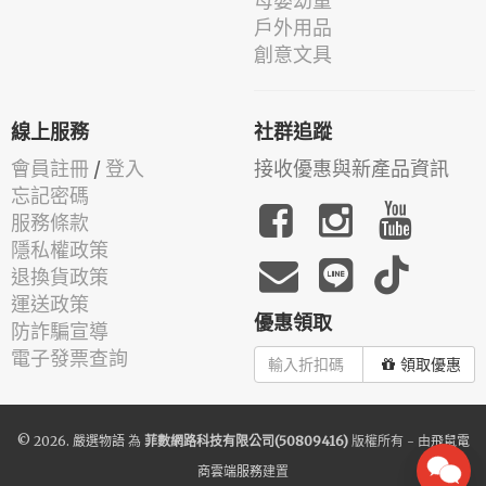
母嬰幼童
戶外用品
創意文具
線上服務
社群追蹤
會員註冊
/
登入
接收優惠與新產品資訊
忘記密碼
服務條款
隱私權政策
退換貨政策
運送政策
優惠領取
防詐騙宣導
電子發票查詢
領取優惠
© 2026.
嚴選物語
為
菲數網路科技有限公司(50809416)
版權所有 - 由
飛鼠電
商雲端服務
建置