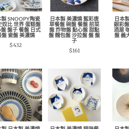
製 SNOOPY陶瓷
日本製 美濃燒 藍彩唐
日本製
史奴比 世界 蛋糕盤
草餐盤 碗盤 餐盤 前菜
銀彩盤
盤 盤子 餐盤 日式
盤 炸物盤 點心盤 甜點
酒屋 
餐盤 瓷盤 美濃燒
盤 麵包盤 沙拉盤 盤 盤
盤 義
子
$432
$161