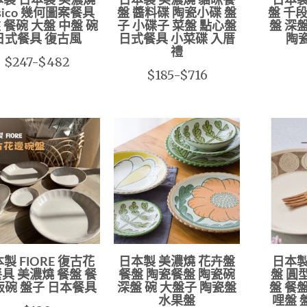
製 日本製 美濃燒
日本製 美濃燒 貓咪餐
日本製
asico 幾何圖案餐具
盤 醬料碟 陶瓷小碟 盤
盤 千段
 餐碗 大盤 中盤 碗
子 小碟子 菜盤 點心盤
盤 深
日式餐具 復古風
日式餐具 小菜碟 入厝
陶
禮
$247-$482
$185-$716
製 FIORE 復古花
日本製 美濃燒 花卉盤
日本製
具 美濃燒 餐盤 餐
餐盤 陶瓷餐盤 陶瓷碗
盤 圓
飯碗 盤子 日本餐具
深盤 碗 大盤子 陶瓷盤
盤 餐
水果盤
哩盤 