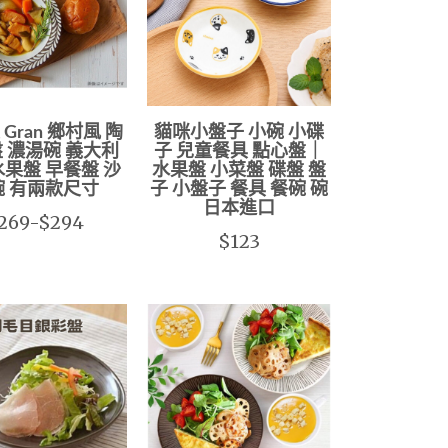
Gran 鄉村風 陶
貓咪小盤子 小碗 小碟
 濃湯碗 義大利
子 兒童餐具 點心盤｜
水果盤 早餐盤 沙
水果盤 小菜盤 碟盤 盤
碗 有兩款尺寸
子 小盤子 餐具 餐碗 碗
日本進口
269-$294
$123