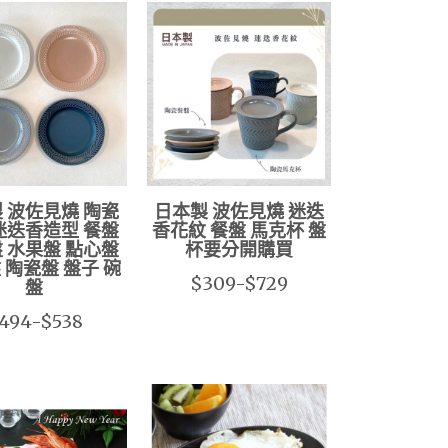
 波佐見燒 陶瓷
日本製 波佐見燒 迷迭
迷迭香造型 餐盤
香花紋 餐盤 馬克杯 盤
 水果盤 點心盤
杯要分開購買
 陶瓷盤 盤子 碗
$309-$729
盤
494-$538