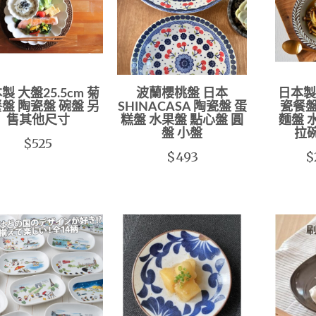
製 大盤25.5cm 菊
波蘭櫻桃盤 日本
日本製 
盤 陶瓷盤 碗盤 另
SHINACASA 陶瓷盤 蛋
瓷餐盤
售其他尺寸
糕盤 水果盤 點心盤 圓
麵盤 
盤 小盤
拉
$525
$493
$