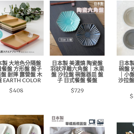
本製 大地色分隔盤
日本製 美濃燒 陶瓷盤
日本製
餐盤 方形盤 盤子
羽狀浮雕六角盤｜水果
碗盤 
盤 耐摔 露營盤 木
盤 沙拉盤 碗盤器皿 盤
｜小盤
 EARTH COLOR
子 日式餐盤 餐盤
沙拉盤
$408
$729
$