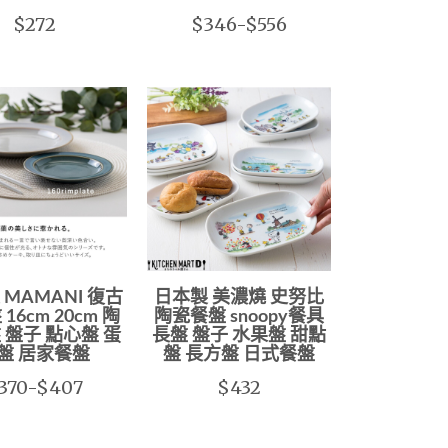
$272
$346-$556
 MAMANI 復古
日本製 美濃燒 史努比
16cm 20cm 陶
陶瓷餐盤 snoopy餐具
 盤子 點心盤 蛋
長盤 盤子 水果盤 甜點
盤 居家餐盤
盤 長方盤 日式餐盤
370-$407
$432