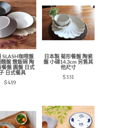
 SLASH咖哩盤
日本製 菊形餐盤 陶瓷
麵盤 燉飯碗 陶
盤 小碟14.3cm 另售其
西餐盤 圓盤 日式
他尺寸
子 日式餐具
$331
$419