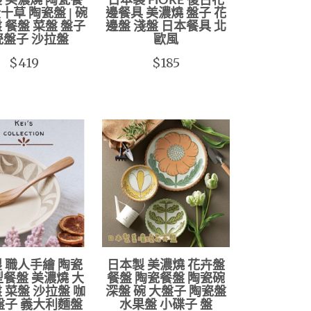
 美濃燒 陶瓷餐
日本製 FIORE 復古花
十草 陶瓷盤 | 碗
邊餐具 美濃燒 盤子 花
盤 餐盤 菜盤 盤子
邊盤 淺盤 日本餐具 北
瓷盤子 沙拉盤
歐風
$419
$185
 職人手繪 陶瓷
日本製 美濃燒 花卉盤
型餐盤 美濃燒 大
餐盤 陶瓷餐盤 陶瓷碗
盤 菜盤 沙拉盤 咖
深盤 碗 大盤子 陶瓷盤
盤子 義大利麵盤
水果盤 小碟子 盤