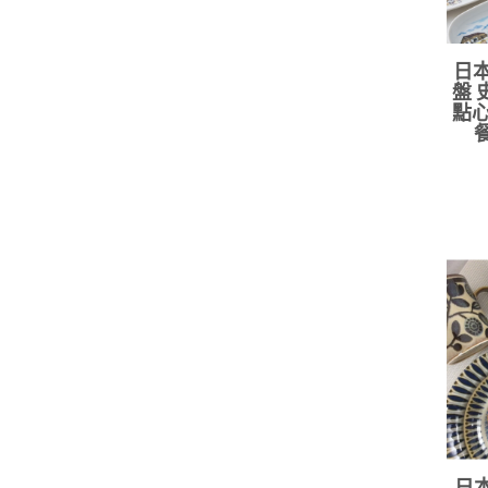
日本
盤 
點心