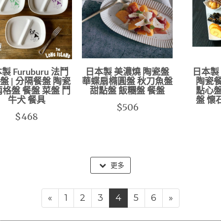
製 Furuburu 法鬥
日本製 美濃燒 陶瓷盤
日本製
盤 | 分隔餐盤 陶瓷
華蝶扇橢圓盤 秋刀魚盤
陶瓷餐
兩格盤 餐盤 菜盤 鬥
甜點盤 飯糰盤 餐盤
點心盤
牛犬 餐具
盤 懷
$506
$468
更多
«
1
2
3
4
5
6
»