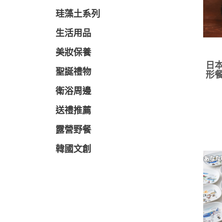
珪藻土系列
生活用品
美妝保養
日本
聖誕禮物
形餐
衛浴周邊
送禮推薦
露營野餐
韓國文創