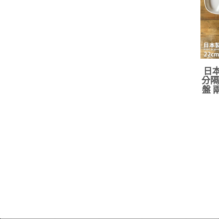
日本
分隔
盤 