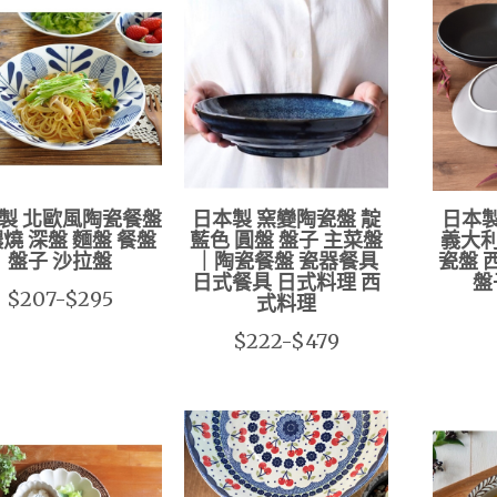
製 北歐風陶瓷餐盤
日本製 窯變陶瓷盤 靛
日本製
燒 深盤 麵盤 餐盤
藍色 圓盤 盤子 主菜盤
義大利
盤子 沙拉盤
｜陶瓷餐盤 瓷器餐具
瓷盤 
日式餐具 日式料理 西
盤
$207-$295
式料理
$222-$479