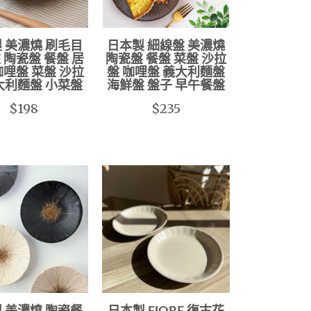
 美濃燒 刷毛目
日本製 細線盤 美濃燒
 陶瓷盤 餐盤 居
陶瓷盤 餐盤 菜盤 沙拉
咖哩盤 菜盤 沙拉
盤 咖哩盤 義大利麵盤
大利麵盤 小菜盤
海鮮盤 盤子 早午餐盤
$198
$235