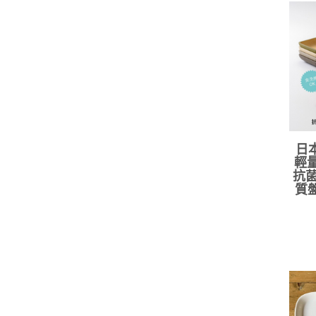
日
輕量
抗菌
質盤