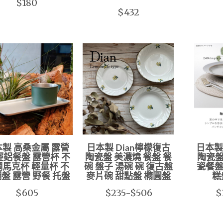
$180
$432
製 高桑金屬 露營
日本製 Dian檸檬復古
日本製
輕鋁餐盤 露營杯 不
陶瓷盤 美濃燒 餐盤 餐
陶瓷盤 
馬克杯 輕量杯 不
碗 盤子 湯碗 碗 復古盤
瓷餐盤
盤 露營 野餐 托盤
麥片碗 甜點盤 橢圓盤
糕
$605
$235-$506
$