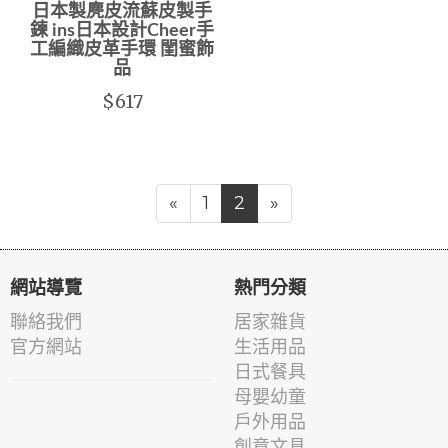
日本製麂皮流蘇皮製手
鍊 ins日本設計Cheer手
工編織皮革手環 閨蜜飾
品
$617
«
1
2
»
網站導覽
熱門分類
聯絡我們
居家雜貨
官方網站
生活用品
日式餐具
母嬰幼童
戶外用品
創意文具