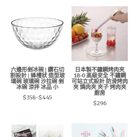
六邊形剉冰碗 | 鑽石切
日本製不鏽鋼烤肉夾
割設計 | 蜂槽狀 造型玻
18-0 高級安全 不鏽鋼
璃碗 玻璃碗 沙拉碗 剉
可站立式設計 防滑烤肉
冰碗 涼拌 冰品 小
夾 燒肉夾 夾子 烤肉夾
廚房
$358-$445
$296