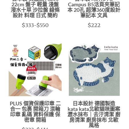
22cm 盤子 輕量 淺盤
Campus B5活頁夾筆記
潑水十草 沙拉盤 線條
本 20孔 超薄360度設計
設計 料理 日式 簡約
筆記本 文具
$333-$550
$222
PLUS 個資保護印章 二
日本設計 德國製造
合一 包裹 開箱刀 滾輪
kata kata北歐貓咪圖案
印章 亂碼 資料保護 保
瀝水抹布｜去汙清潔 廚
密章 開箱
房清潔 廚房抹布 北歐
風格