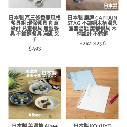
日本製 燕三條香蕉風格
日本製 鹿牌 CAPTAIN
餐具組 環保餐具 創意
STAG 不鏽鋼木柄湯匙
設計 兒童餐具 造型餐
露營湯匙 露營餐具 木
具 不鏽鋼餐具 湯匙 叉
柄設計 不銹鋼
子
$247-$296
$493
日本製 美濃燒 Albee
日本製 KOKUYO