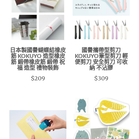
日本製國譽蝴蝶結橡皮
國譽攜帶型剪刀
筋 KOKUYO 造型橡皮
KOKUYO筆型剪刀 輕
筋 緞帶橡皮筋 緞帶 祝
便剪刀 安全剪刀 可收
福 造型 禮物裝飾
納 不沾膠
$209
$309