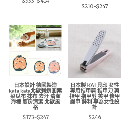
$333-$414
$210-$247
日本設計 德國製造
日本製 KAI 貝印 女性
kata kata北歐刺蝟圖案
專用指甲剪 指甲刀 剪
菜瓜布 抹布 去汙 清潔
指甲 指甲剪 美甲 修甲
海棉 廚房清潔 北歐風
護甲 鋒利 專為女性設
格
計
$173-$247
$246