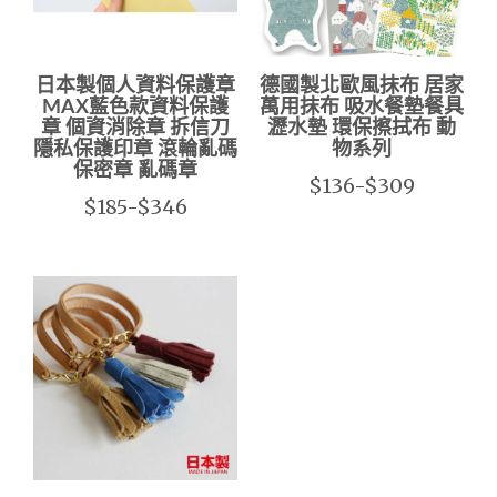
日本製個人資料保護章
德國製北歐風抹布 居家
MAX藍色款資料保護
萬用抹布 吸水餐墊餐具
章 個資消除章 拆信刀
瀝水墊 環保擦拭布 動
隱私保護印章 滾輪亂碼
物系列
保密章 亂碼章
$136-$309
$185-$346