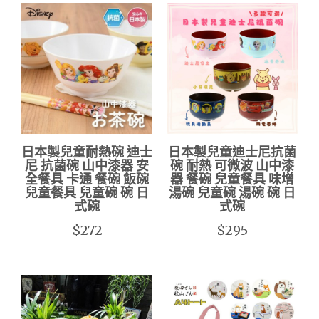
日本製兒童耐熱碗 迪士
日本製兒童迪士尼抗菌
尼 抗菌碗 山中漆器 安
碗 耐熱 可微波 山中漆
全餐具 卡通 餐碗 飯碗
器 餐碗 兒童餐具 味增
兒童餐具 兒童碗 碗 日
湯碗 兒童碗 湯碗 碗 日
式碗
式碗
$272
$295