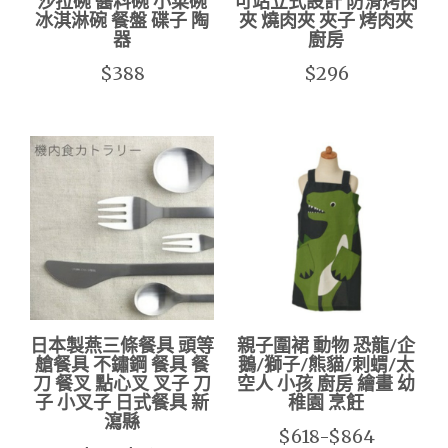
沙拉碗 醬料碗 小菜碗
可站立式設計 防滑烤肉
冰淇淋碗 餐盤 碟子 陶
夾 燒肉夾 夾子 烤肉夾
器
廚房
$388
$296
日本製燕三條餐具 頭等
親子圍裙 動物 恐龍/企
艙餐具 不鏽鋼 餐具 餐
鵝/獅子/熊貓/刺蝟/太
刀 餐叉 點心叉 叉子 刀
空人 小孩 廚房 繪畫 幼
子 小叉子 日式餐具 新
稚園 烹飪
瀉縣
$618-$864