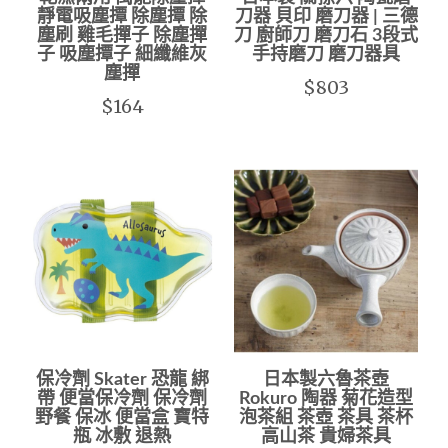
靜電吸塵撢 除塵撢 除
刀器 貝印 磨刀器 | 三德
塵刷 雞毛撣子 除塵撣
刀 廚師刀 磨刀石 3段式
子 吸塵撢子 細纖維灰
手持磨刀 磨刀器具
塵撣
$803
$164
保冷劑 Skater 恐龍 綁
日本製六魯茶壺
帶 便當保冷劑 保冷劑
Rokuro 陶器 菊花造型
野餐 保冰 便當盒 寶特
泡茶組 茶壺 茶具 茶杯
瓶 冰敷 退熱
高山茶 貴婦茶具