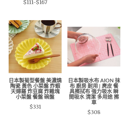
$111-$167
日本製菊型餐盤 美濃燒
日本製吸水布 AION 抹
陶瓷 黃色 小菜盤 炸蝦
布 廚房 耐用 | 麂皮 餐
天婦羅 炸豆腐 炸雞塊
具擦拭布 強力吸水 瞬
小菜盤 餐盤 碗盤
間吸水 清潔 多用途 擦
車
$331
$308