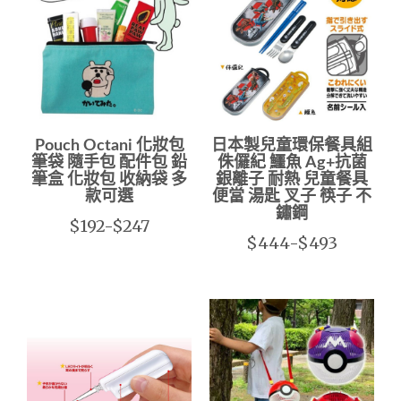
Pouch Octani 化妝包
日本製兒童環保餐具組
筆袋 隨手包 配件包 鉛
侏儸紀 鱷魚 Ag+抗菌
筆盒 化妝包 收納袋 多
銀離子 耐熱 兒童餐具
款可選
便當 湯匙 叉子 筷子 不
鏽鋼
$192-$247
$444-$493