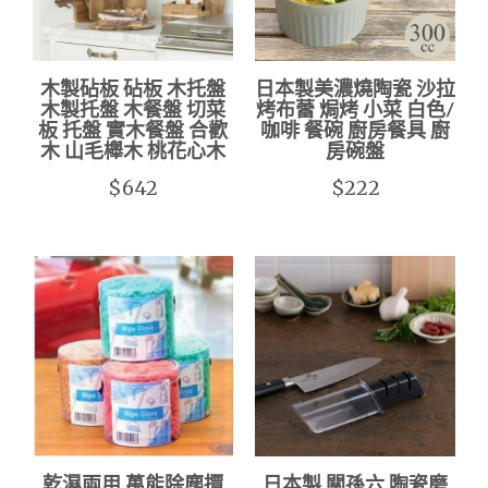
木製砧板 砧板 木托盤
日本製美濃燒陶瓷 沙拉
木製托盤 木餐盤 切菜
烤布蕾 焗烤 小菜 白色/
板 托盤 實木餐盤 合歡
咖啡 餐碗 廚房餐具 廚
木 山毛櫸木 桃花心木
房碗盤
$642
$222
乾濕兩用 萬能除塵撢
日本製 關孫六 陶瓷磨