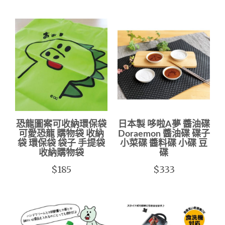
恐龍圖案可收納環保袋
日本製 哆啦A夢 醬油碟
可愛恐龍 購物袋 收納
Doraemon 醬油碟 碟子
袋 環保袋 袋子 手提袋
小菜碟 醬料碟 小碟 豆
收納購物袋
碟
$185
$333