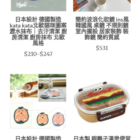
日本設計 德國製造
簡約波浪化妝鏡 ins風
kata kata北歐貓咪圖案
韓國風 桌鏡 不規則鏡
瀝水抹布｜去汙清潔 廚
室內擺設 居家裝飾 裝
房清潔 廚房抹布 北歐
飾鏡 簡約質感
風格
$531
$210-$247
日本設計 德國製造
日本製 銀離子漢堡便當