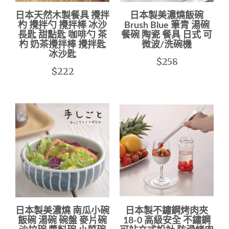
日本天然木製餐具 攪拌
日本製美濃燒飯碗
杓 攪拌勺 攪拌棒 冰沙
Brush Blue 筆青 湯碗
長匙 甜點匙 咖啡勺 茶
餐碗 陶瓷 餐具 日式 可
杓 奶茶攪拌棒 攪拌匙
微波/洗碗機
冰沙匙
$258
$222
日本製美濃燒 南瓜小碗
日本製不鏽鋼烤肉夾
飯碗 湯碗 碗盤 麥片碗
18-0 高級安全 不鏽鋼