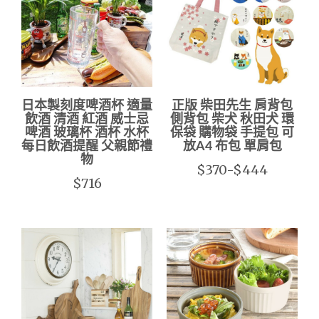
日本製刻度啤酒杯 適量
正版 柴田先生 肩背包
飲酒 清酒 紅酒 威士忌
側背包 柴犬 秋田犬 環
啤酒 玻璃杯 酒杯 水杯
保袋 購物袋 手提包 可
每日飲酒提醒 父親節禮
放A4 布包 單肩包
物
$370-$444
$716