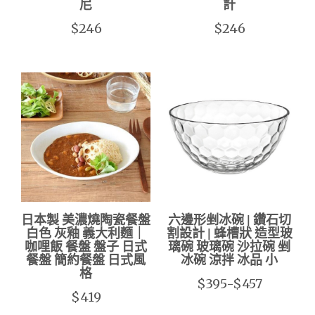
尼
計
$246
$246
日本製 美濃燒陶瓷餐盤
六邊形剉冰碗 | 鑽石切
白色 灰釉 義大利麵｜
割設計 | 蜂槽狀 造型玻
咖哩飯 餐盤 盤子 日式
璃碗 玻璃碗 沙拉碗 剉
餐盤 簡約餐盤 日式風
冰碗 涼拌 冰品 小
格
$395-$457
$419