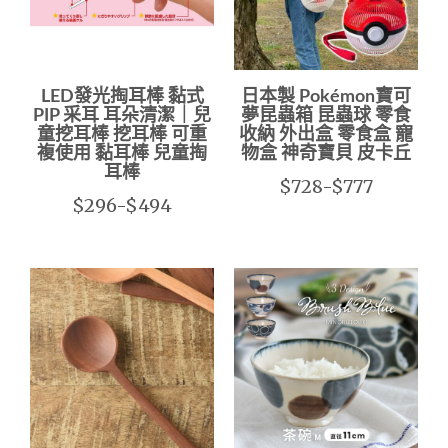
LED發光掏耳棒 黏式
日本製 Pokémon寶可
PIP 采耳 耳朵清潔｜兒
夢昆蟲箱 昆蟲球 零食
童挖耳棒 挖耳棒 可重
收納 外出盒 零食盒 寵
複使用 黏耳棒 兒童掏
物盒 神奇寶貝 皮卡丘
耳棒
$728-$777
$296-$494