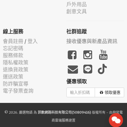
戶外用品
創意文具
線上服務
社群追蹤
會員註冊
/
登入
接收優惠與新產品資訊
忘記密碼
服務條款
隱私權政策
退換貨政策
運送政策
優惠領取
防詐騙宣導
電子發票查詢
領取優惠
© 2026.
嚴選物語
為
菲數網路科技有限公司(50809416)
版權所有 - 由
飛鼠電
商雲端服務
建置