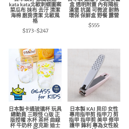
kata kata北歐刺蝟圖案
盒 透明附蓋 內有隔板
菜瓜布 抹布 去汙 清潔
漢堡 抗菌 可微波 耐熱
海棉 廚房清潔 北歐風
環保 保鮮盒 野餐 露營
格
$555
$173-$247
日本製卡通玻璃杯 玩具
日本製 KAI 貝印 女性
總動員 三眼怪 Q版 正
專用指甲剪 指甲刀 剪
版授權 水杯 茶杯 曲線
指甲 指甲剪 美甲 修甲
杯 牛奶杯 皮克斯 迪士
護甲 鋒利 專為女性設