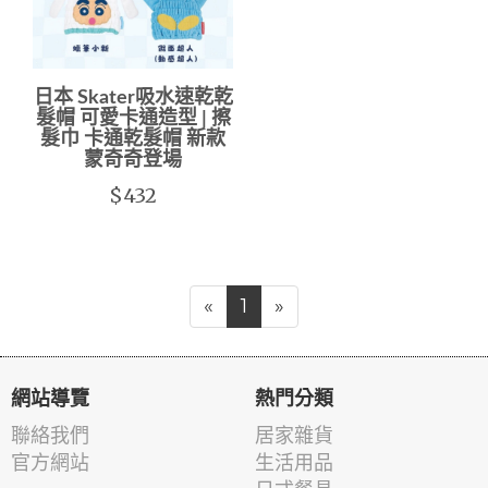
日本 Skater吸水速乾乾
髮帽 可愛卡通造型 | 擦
髮巾 卡通乾髮帽 新款
蒙奇奇登場
$432
«
1
»
網站導覽
熱門分類
聯絡我們
居家雜貨
官方網站
生活用品