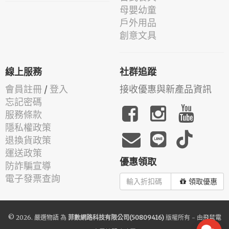
母嬰幼童
戶外用品
創意文具
線上服務
社群追蹤
會員註冊
/
登入
接收優惠與新產品資訊
忘記密碼
服務條款
隱私權政策
退換貨政策
運送政策
優惠領取
防詐騙宣導
電子發票查詢
領取優惠
© 2026.
嚴選物語
為
菲數網路科技有限公司(50809416)
版權所有 - 由
飛鼠電