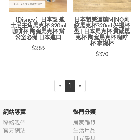
【Disney】日本製 迪
日本製美濃燒MINO削
士尼主角馬克杯 320ml
紋馬克杯320ml 好握杯
咖啡杯 陶瓷馬克杯 辦
型 | 日本馬克杯 質感馬
公室必備 日本進口
克杯 陶瓷馬克杯 咖啡
杯 拿鐵杯
$283
$370
«
1
»
網站導覽
熱門分類
聯絡我們
居家雜貨
官方網站
生活用品
日式餐具