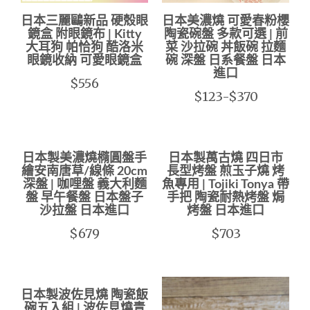
日本三麗鷗新品 硬殼眼
日本美濃燒 可愛春粉櫻
鏡盒 附眼鏡布 | Kitty
陶瓷碗盤 多款可選 | 前
大耳狗 帕恰狗 酷洛米
菜 沙拉碗 丼飯碗 拉麵
眼鏡收納 可愛眼鏡盒
碗 深盤 日系餐盤 日本
進口
$556
$123-$370
日本製美濃燒橢圓盤手
日本製萬古燒 四日市
繪安南唐草/線條 20cm
長型烤盤 煎玉子燒 烤
深盤 | 咖哩盤 義大利麵
魚專用 | Tojiki Tonya 帶
盤 早午餐盤 日本盤子
手把 陶瓷耐熱烤盤 焗
沙拉盤 日本進口
烤盤 日本進口
$679
$703
日本製波佐見燒 陶瓷飯
碗五入組 | 波佐見燒青