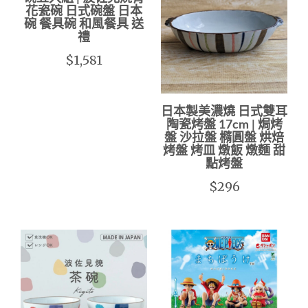
花瓷碗 日式碗盤 日本
碗 餐具碗 和風餐具 送
禮
$1,581
日本製美濃燒 日式雙耳
陶瓷烤盤 17cm | 焗烤
盤 沙拉盤 橢圓盤 烘焙
烤盤 烤皿 燉飯 燉麵 甜
點烤盤
$296