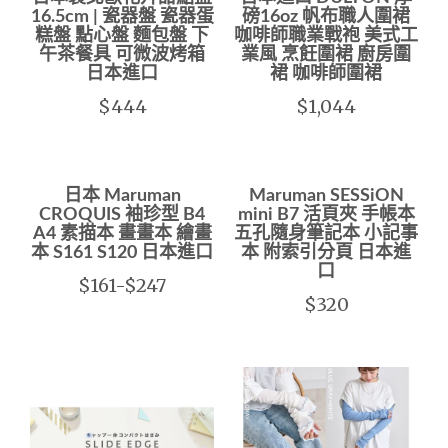
16.5cm | 瓷器盤 瓷器蛋
磅16oz 帆布職人圍裙
糕盤 點心盤 麵包盤 下
咖啡師職業戰袍 美式工
午茶餐具 可微波烤箱
業風 烹飪圍裙 廚房圍
日本進口
裙 咖啡師圍裙
$444
$1,044
日本 Maruman
Maruman SESSiON
CROQUIS 袖珍型 B4
mini B7 活頁夾 手帳本
A4 素描本 畫畫本 繪畫
五孔隨身筆記本 小記事
本 S161 S120 日本進口
本 附索引分頁 日本進
口
$161-$247
$320