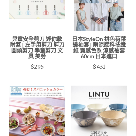
兒童安全剪刀 迷你款
日本StyleOn 拼色荷葉
附蓋 | 左手用剪刀 剪刀
邊袖套 | 瞬涼感科技纖
圓頭剪刀 學童剪刀 文
維 霧感色系 涼感袖套
具 美勞
60cm 日本進口
$295
$431