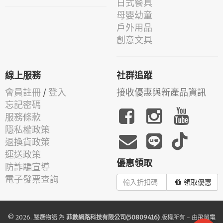
日式餐具
母嬰幼童
戶外用品
創意文具
線上服務
社群追蹤
會員註冊
/
登入
接收優惠與新產品資訊
忘記密碼
服務條款
隱私權政策
退換貨政策
運送政策
優惠領取
防詐騙宣導
電子發票查詢
領取優惠
© 2026.
嚴選物語
為
菲數網路科技有限公司(50809416)
版權所有 - 由
飛鼠電