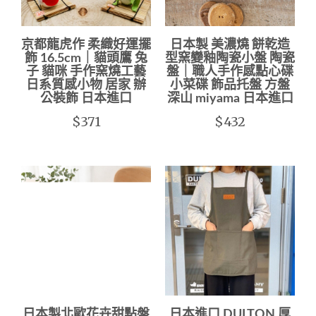
京都龍虎作 柔織好運擺
日本製 美濃燒 餅乾造
飾 16.5cm｜貓頭鷹 兔
型窯變釉陶瓷小盤 陶瓷
子 貓咪 手作窯燒工藝
盤｜職人手作感點心碟
日系質感小物 居家 辦
小菜碟 飾品托盤 方盤
公裝飾 日本進口
深山 miyama 日本進口
$371
$432
日本製北歐花卉甜點盤
日本進口 DULTON 厚