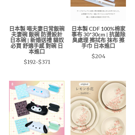
日本製 喵夫妻日常飯碗
日本製 CDF 100%棉家
夫妻碗 飯碗 防燙設計
事布 30*30cm | 抗菌除
日本碗 | 新婚送禮 貓奴
臭處理 擦拭布 抹布 擦
必買 舒適手感 對碗 日
手巾 日本進口
本進口
$204
$192-$371