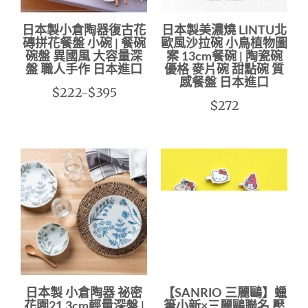
日本製小倉陶器復古花
日本製美濃燒 LINTU北
磚拼花餐盤 小碗 | 餐碗
歐風沙拉碗 小鳥植物圖
碗盤 異國風 大容量深
案 13cm餐碗 | 陶瓷碗
盤 職人手作 日本進口
優格 麥片碗 甜點碗 質
感餐盤 日本進口
$222-$395
$272
日本製 小倉陶器 祕密
【SANRIO 三麗鷗】蠟
花園21.3cm輕量深盤 |
筆小新×三麗鷗聯名 壓