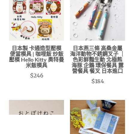
日本製 卡通造型壓模
日本燕三條 高桑金屬
便當模具 | 咖哩飯 炒飯
海洋動物不銹鋼叉子 ｜
壓模 Hello Kitty 奧特曼
色彩鮮豔生動 北極熊
米飯模具
海豚 企鵝 環保餐具 露
營餐具 餐叉 日本進口
$246
$184