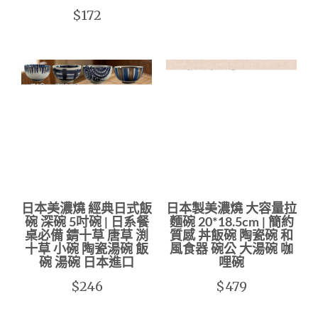
$172
日本美濃燒 經典日式飯
日本製美濃燒 大容量拉
碗 深碗 5吋碗 | 日系餐
麵碗 20*18.5cm | 簡約
桌必備 錆十草 唐草 渕
質感 丼飯碗 陶瓷碗 和
十草 小碗 陶瓷湯碗 飯
風食器 碗公 大湯碗 咖
碗 湯碗 日本進口
哩碗
$246
$479