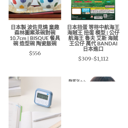
日本製 波佐見燒 童趣
日本扭蛋 等待中航海王
森林圖案茶碗對碗
海賊王 扭蛋 模型 | 公仔
10.7cm | BISQUE 餐具
航海王 魯夫 艾斯 海賊
碗 造型碗 陶瓷飯碗
王公仔 萬代 BANDAI
日本進口
$556
$309-$1,112