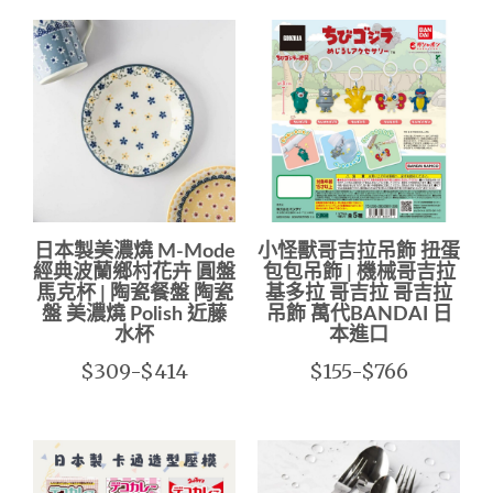
日本製美濃燒 M-Mode
小怪獸哥吉拉吊飾 扭蛋
經典波蘭鄉村花卉 圓盤
包包吊飾 | 機械哥吉拉
馬克杯 | 陶瓷餐盤 陶瓷
基多拉 哥吉拉 哥吉拉
盤 美濃燒 Polish 近藤
吊飾 萬代BANDAI 日
水杯
本進口
$309-$414
$155-$766