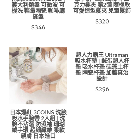
義大利麵盤 可微波 可
克力髮夾 第2彈 隨機款
機洗 輕量陶瓷 咖啡廳
可愛造型髮夾 兒童髮飾
擺盤
$320
$346
超人力霸王 Ultraman
吸水杯墊 | 鹹蛋超人杯
墊 吸水杯墊 硅藻土杯
墊 陶瓷杯墊 加藤真治
設計
$296
日本爆紅 3COINS 洗臉
吸水手腕帶 2入組 | 洗
臉不沾濕 防濕袖 珊瑚
絨手環 超細纖維 柔軟
親膚 日本進口