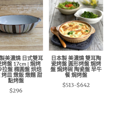
製美濃燒 日式雙耳
日本製 美濃燒 雙耳陶
烤盤 17cm | 焗烤
瓷烤盤 圓形烤盤 焗烤
沙拉盤 橢圓盤 烘焙
盤 焗烤碗 陶瓷盤 早午
 烤皿 燉飯 燉麵 甜
餐 焗烤盤
點烤盤
$513-$642
$296