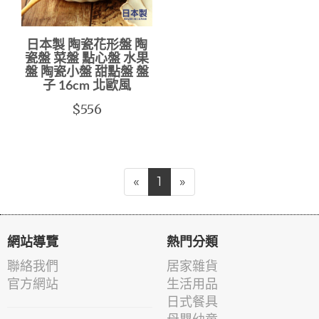
日本製 陶瓷花形盤 陶
瓷盤 菜盤 點心盤 水果
盤 陶瓷小盤 甜點盤 盤
子 16cm 北歐風
$556
«
1
»
網站導覽
熱門分類
聯絡我們
居家雜貨
官方網站
生活用品
日式餐具