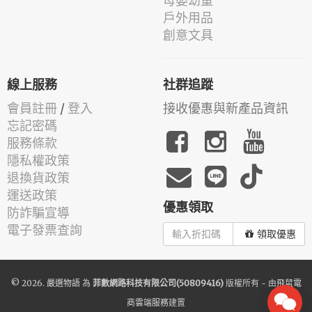
母嬰幼童
戶外用品
創意文具
線上服務
社群追蹤
會員註冊
/
登入
接收優惠與新產品資訊
忘記密碼
服務條款
隱私權政策
退換貨政策
運送政策
優惠領取
防詐騙宣導
電子發票查詢
領取優惠
© 2026.
嚴選物語
為
菲數網路科技有限公司(50809416)
版權所有 - 由
飛鼠電
商雲端服務
建置