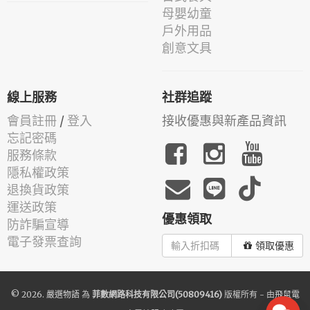
母嬰幼童
戶外用品
創意文具
線上服務
社群追蹤
會員註冊
/
登入
接收優惠與新產品資訊
忘記密碼
服務條款
隱私權政策
退換貨政策
運送政策
優惠領取
防詐騙宣導
電子發票查詢
領取優惠
© 2026.
嚴選物語
為
菲數網路科技有限公司(50809416)
版權所有 - 由
飛鼠電