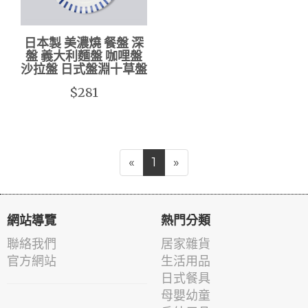
日本製 美濃燒 餐盤 深
盤 義大利麵盤 咖哩盤
沙拉盤 日式盤淵十草盤
$281
«
1
»
網站導覽
熱門分類
聯絡我們
居家雜貨
官方網站
生活用品
日式餐具
母嬰幼童