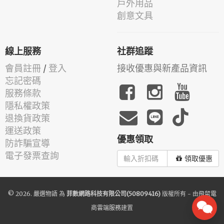
戶外用品
創意文具
線上服務
社群追蹤
會員註冊
/
登入
接收優惠與新產品資訊
忘記密碼
服務條款
隱私權政策
退換貨政策
運送政策
優惠領取
防詐騙宣導
電子發票查詢
領取優惠
© 2026.
嚴選物語
為
菲數網路科技有限公司(50809416)
版權所有 - 由
飛鼠電
商雲端服務
建置