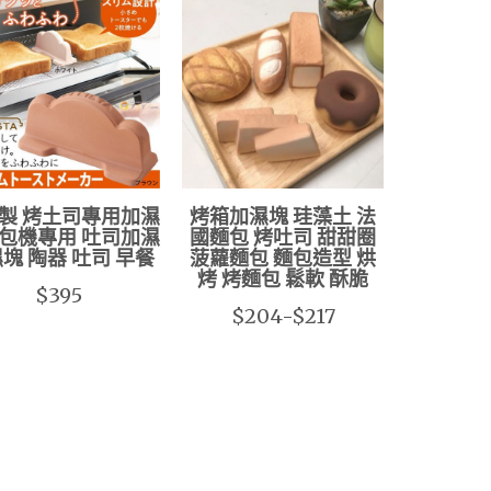
製 烤土司專用加濕
烤箱加濕塊 珪藻土 法
包機專用 吐司加濕
國麵包 烤吐司 甜甜圈
塊 陶器 吐司 早餐
菠蘿麵包 麵包造型 烘
烤 烤麵包 鬆軟 酥脆
$395
$204-$217