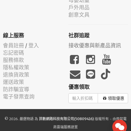
母嬰幼童
戶外用品
創意文具
線上服務
社群追蹤
會員註冊
/
登入
接收優惠與新產品資訊
忘記密碼
服務條款
隱私權政策
退換貨政策
運送政策
優惠領取
防詐騙宣導
電子發票查詢
領取優惠
© 2026.
嚴選物語
為
菲數網路科技有限公司(50809416)
版權所有 - 由
飛鼠電
商雲端服務
建置