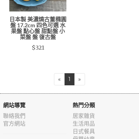
日本製 美濃燒古董橢圓
盤 17.2cm 四色可選 水
果盤 點心盤 甜點盤 小
菜盤 盤 復古盤
$321
«
1
»
網站導覽
熱門分類
聯絡我們
居家雜貨
官方網站
生活用品
日式餐具