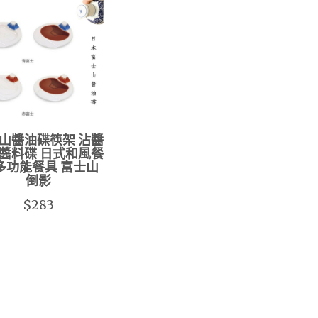
山醬油碟筷架 沾醬
醬料碟 日式和風餐
多功能餐具 富士山
倒影
$283