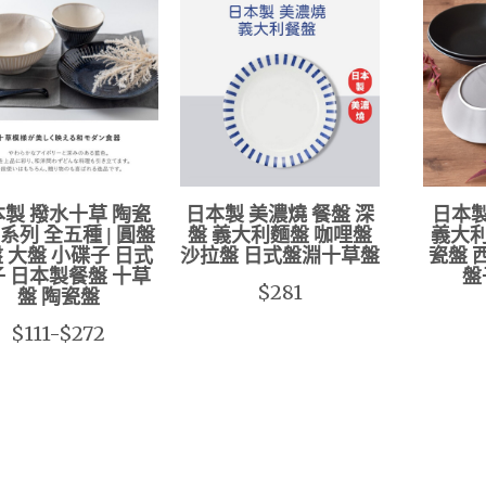
製 撥水十草 陶瓷
日本製 美濃燒 餐盤 深
日本製
系列 全五種 | 圓盤
盤 義大利麵盤 咖哩盤
義大利
 大盤 小碟子 日式
沙拉盤 日式盤淵十草盤
瓷盤 
 日本製餐盤 十草
盤
$281
盤 陶瓷盤
$111-$272