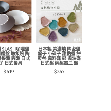
 SLASH咖哩盤
日本製 美濃燒 陶瓷盤
麵盤 燉飯碗 陶
盤子 小碟子 甜點盤 餅
西餐盤 圓盤 日式
乾盤 醬料碟 碟 醬油碟
子 日式餐具
日式盤 碗盤器皿 盤
$419
$247