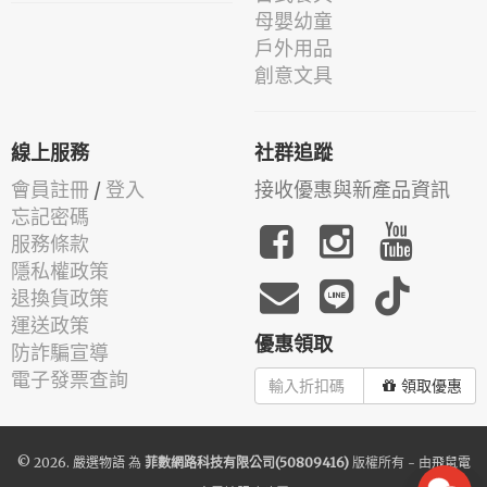
母嬰幼童
戶外用品
創意文具
線上服務
社群追蹤
會員註冊
/
登入
接收優惠與新產品資訊
忘記密碼
服務條款
隱私權政策
退換貨政策
運送政策
優惠領取
防詐騙宣導
電子發票查詢
領取優惠
© 2026.
嚴選物語
為
菲數網路科技有限公司(50809416)
版權所有 - 由
飛鼠電