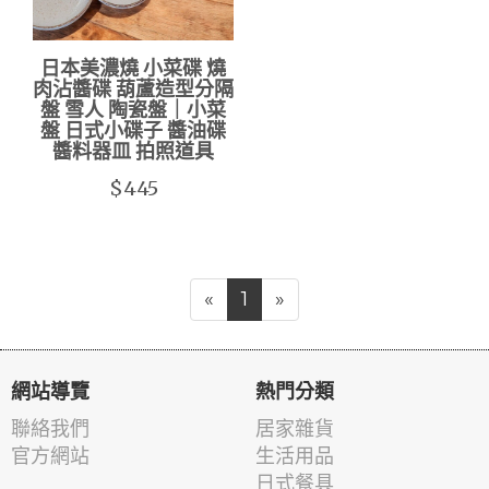
日本美濃燒 小菜碟 燒
肉沾醬碟 葫蘆造型分隔
盤 雪人 陶瓷盤｜小菜
盤 日式小碟子 醬油碟
醬料器皿 拍照道具
$445
«
1
»
網站導覽
熱門分類
聯絡我們
居家雜貨
官方網站
生活用品
日式餐具