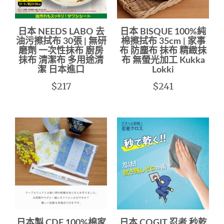
日本 NEEDS LABO 去
日本 BISQUE 100%純
油污擦拭布 30張 | 無研
棉擦拭布 35cm | 家事
磨劑 一次性抹布 廚房
布 防塵布 抹布 精緻抹
抹布 清潔布 多用途清
布 無螢光加工 Kukka
潔 日本進口
Lokki
$217
$241
日本製 CDF 100%棉家
日本 COGIT 忍者 秒乾