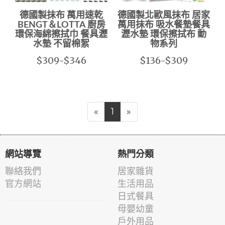
德國製抹布 萬用速乾
德國製北歐風抹布 居家
BENGT＆LOTTA 廚房
萬用抹布 吸水餐墊餐具
環保海綿擦拭巾 餐具瀝
瀝水墊 環保擦拭布 動
水墊 不留棉絮
物系列
$309-$346
$136-$309
«
1
»
網站導覽
熱門分類
聯絡我們
居家雜貨
官方網站
生活用品
日式餐具
母嬰幼童
戶外用品