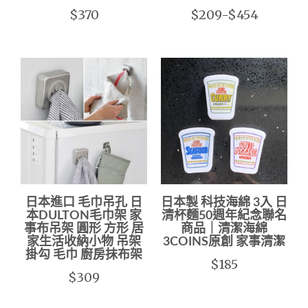
$370
$209-$454
日本進口 毛巾吊孔 日
日本製 科技海綿 3入 日
本DULTON毛巾架 家
清杯麵50週年紀念聯名
事布吊架 圓形 方形 居
商品｜清潔海綿
家生活收納小物 吊架
3COINS原創 家事清潔
掛勾 毛巾 廚房抹布架
$185
$309