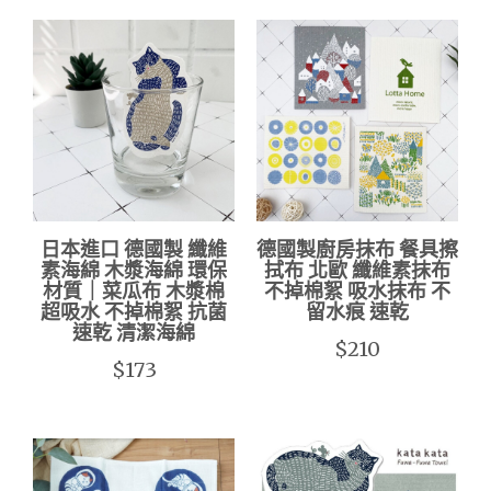
日本進口 德國製 纖維
德國製廚房抹布 餐具擦
素海綿 木漿海綿 環保
拭布 北歐 纖維素抹布
材質｜菜瓜布 木漿棉
不掉棉絮 吸水抹布 不
超吸水 不掉棉絮 抗菌
留水痕 速乾
速乾 清潔海綿
$210
$173