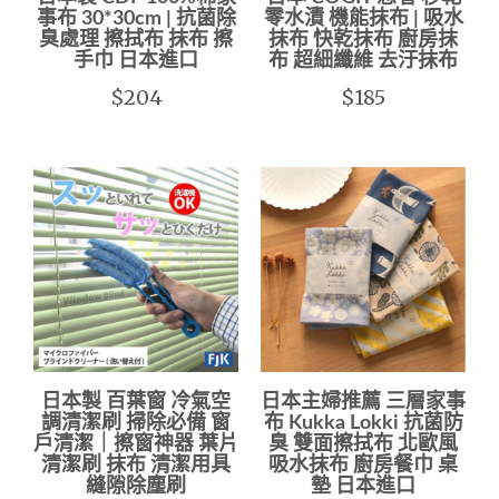
事布 30*30cm | 抗菌除
零水漬 機能抹布 | 吸水
臭處理 擦拭布 抹布 擦
抹布 快乾抹布 廚房抹
手巾 日本進口
布 超細纖維 去汙抹布
$204
$185
日本製 百葉窗 冷氣空
日本主婦推薦 三層家事
調清潔刷 掃除必備 窗
布 Kukka Lokki 抗菌防
戶清潔｜擦窗神器 葉片
臭 雙面擦拭布 北歐風
清潔刷 抹布 清潔用具
吸水抹布 廚房餐巾 桌
縫隙除塵刷
墊 日本進口