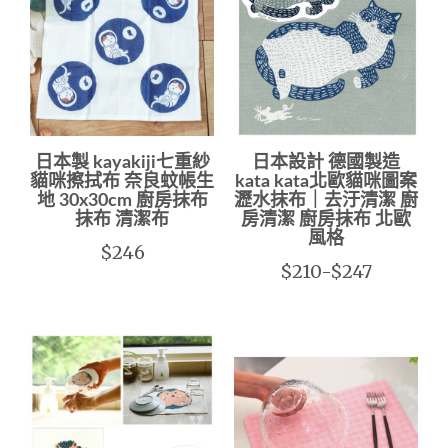
日本製 kayakiji七重紗
日本設計 德國製造
貓咪擦拭布 奈良蚊帳生
kata kata北歐貓咪圖案
地 30x30cm 廚房抹布
瀝水抹布｜去汙清潔 廚
抹布 清潔布
房清潔 廚房抹布 北歐
風格
$246
$210-$247