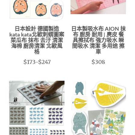
日本設計 德國製造
日本製吸水布 AION 抹
kata kata北歐刺蝟圖案
布 廚房 耐用 | 麂皮 餐
菜瓜布 抹布 去汙 清潔
具擦拭布 強力吸水 瞬
海棉 廚房清潔 北歐風
間吸水 清潔 多用途 擦
格
車
$173-$247
$308