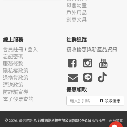
母嬰幼童
戶外用品
創意文具
線上服務
社群追蹤
會員註冊
/
登入
接收優惠與新產品資訊
忘記密碼
服務條款
隱私權政策
退換貨政策
運送政策
優惠領取
防詐騙宣導
電子發票查詢
領取優惠
© 2026.
嚴選物語
為
菲數網路科技有限公司(50809416)
版權所有 - 由
飛鼠電