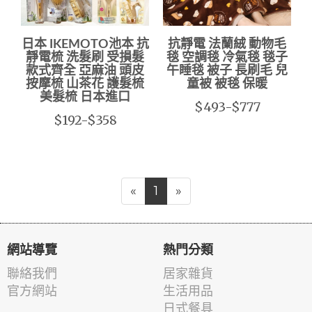
日本 IKEMOTO池本 抗
抗靜電 法蘭絨 動物毛
靜電梳 洗髮刷 受損髮
毯 空調毯 冷氣毯 毯子
款式齊全 亞麻油 頭皮
午睡毯 被子 長刷毛 兒
按摩梳 山茶花 護髮梳
童被 被毯 保暖
美髮梳 日本進口
$493-$777
$192-$358
«
1
»
網站導覽
熱門分類
聯絡我們
居家雜貨
官方網站
生活用品
日式餐具