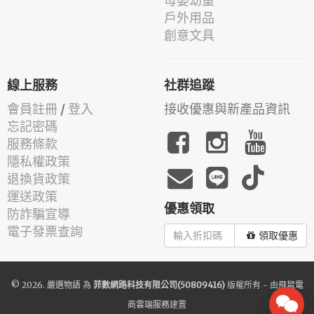
母嬰幼童
戶外用品
創意文具
線上服務
社群追蹤
會員註冊
/
登入
接收優惠與新產品資訊
忘記密碼
服務條款
隱私權政策
退換貨政策
運送政策
優惠領取
防詐騙宣導
電子發票查詢
領取優惠
© 2026.
嚴選物語
為
菲數網路科技有限公司(50809416)
版權所有 - 由
飛鼠電
商雲端服務
建置