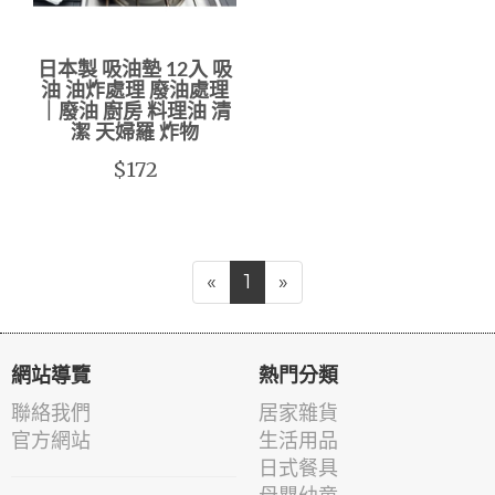
日本製 吸油墊 12入 吸
油 油炸處理 廢油處理
｜廢油 廚房 料理油 清
潔 天婦羅 炸物
$172
«
1
»
網站導覽
熱門分類
聯絡我們
居家雜貨
官方網站
生活用品
日式餐具