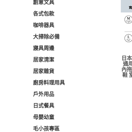
創意文具
各式包款
咖啡器具
大掃除必備
寢具周邊
日本
居家清潔
通用
內拖
居家雜貨
鞋 
廚房料理用具
戶外用品
日式餐具
母嬰幼童
毛小孩專區