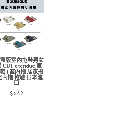
寬版室內拖鞋男女
 CDF etendue 室
鞋 | 室內拖 居家拖
室內拖 拖鞋 日本進
口
$642