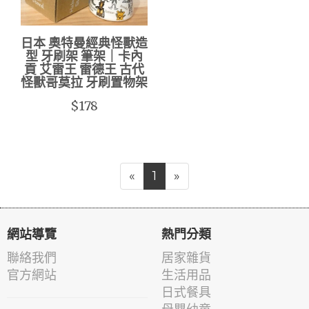
日本 奧特曼經典怪獸造
型 牙刷架 筆架｜卡內
貢 艾雷王 雷德王 古代
怪獸哥莫拉 牙刷置物架
$178
«
1
»
網站導覽
熱門分類
聯絡我們
居家雜貨
官方網站
生活用品
日式餐具