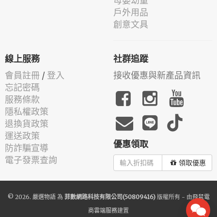
母嬰幼童
戶外用品
創意文具
線上服務
社群追蹤
會員註冊
/
登入
接收優惠與新產品資訊
忘記密碼
服務條款
隱私權政策
退換貨政策
運送政策
優惠領取
防詐騙宣導
電子發票查詢
領取優惠
© 2026.
嚴選物語
為
菲數網路科技有限公司(50809416)
版權所有 - 由
飛鼠電
商雲端服務
建置