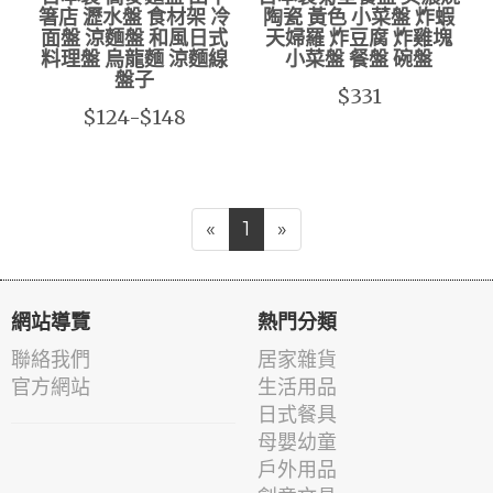
箸店 瀝水盤 食材架 冷
陶瓷 黃色 小菜盤 炸蝦
面盤 涼麵盤 和風日式
天婦羅 炸豆腐 炸雞塊
料理盤 烏龍麵 涼麵線
小菜盤 餐盤 碗盤
盤子
$331
$124-$148
«
1
»
網站導覽
熱門分類
聯絡我們
居家雜貨
官方網站
生活用品
日式餐具
母嬰幼童
戶外用品