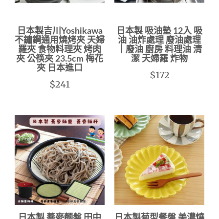
日本製吉川Yoshikawa
日本製 吸油墊 12入 吸
不鏽鋼通用燒烤夾 天婦
油 油炸處理 廢油處理
羅夾 食物料理夾 烤肉
｜廢油 廚房 料理油 清
夾 公筷夾 23.5cm 梅花
潔 天婦羅 炸物
夾 日本進口
$172
$241
日本製 蕎麥麵盤 田中
日本製菊型餐盤 美濃燒