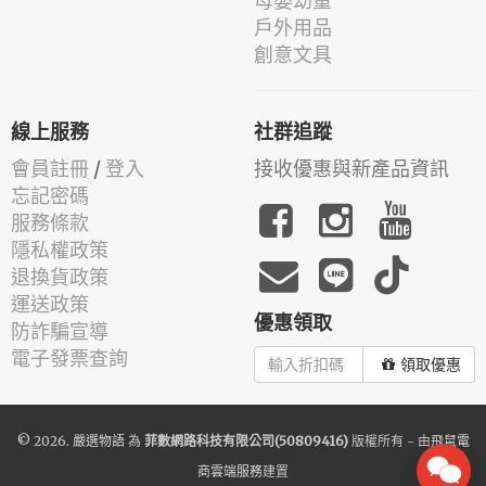
母嬰幼童
戶外用品
創意文具
線上服務
社群追蹤
會員註冊
/
登入
接收優惠與新產品資訊
忘記密碼
服務條款
隱私權政策
退換貨政策
運送政策
優惠領取
防詐騙宣導
電子發票查詢
領取優惠
© 2026.
嚴選物語
為
菲數網路科技有限公司(50809416)
版權所有 - 由
飛鼠電
商雲端服務
建置