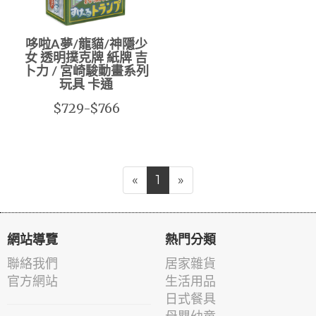
哆啦A夢/龍貓/神隱少
女 透明撲克牌 紙牌 吉
卜力 / 宮崎駿動畫系列
玩具 卡通
$729-$766
«
1
»
網站導覽
熱門分類
聯絡我們
居家雜貨
官方網站
生活用品
日式餐具