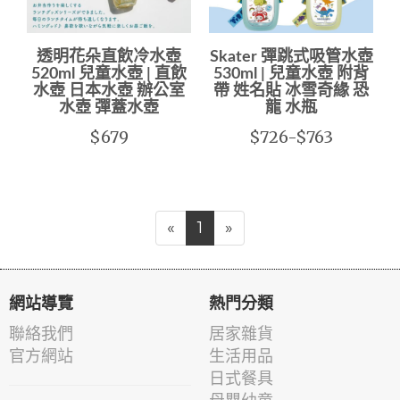
透明花朵直飲冷水壺
Skater 彈跳式吸管水壺
520ml 兒童水壺 | 直飲
530ml | 兒童水壺 附背
水壺 日本水壺 辦公室
帶 姓名貼 冰雪奇緣 恐
水壺 彈蓋水壺
龍 水瓶
$679
$726-$763
«
1
»
網站導覽
熱門分類
聯絡我們
居家雜貨
官方網站
生活用品
日式餐具