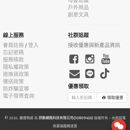
母嬰幼童
戶外用品
創意文具
線上服務
社群追蹤
會員註冊
/
登入
接收優惠與新產品資訊
忘記密碼
服務條款
隱私權政策
退換貨政策
運送政策
優惠領取
防詐騙宣導
電子發票查詢
領取優惠
© 2026.
嚴選物語
為
菲數網路科技有限公司(50809416)
版權所有 - 由
飛鼠電
商雲端服務
建置