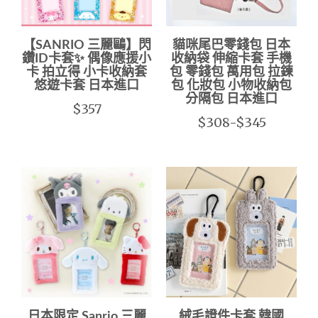
【SANRIO 三麗鷗】閃
貓咪尾巴零錢包 日本
鑽ID卡套✨ 偶像應援小
收納袋 伸縮卡套 手機
卡 拍立得 小卡收納套
包 零錢包 萬用包 拉鍊
悠遊卡套 日本進口
包 化妝包 小物收納包
分隔包 日本進口
$357
$308-$345
日本限定 Sanrio 三麗
絨毛證件卡套 韓國