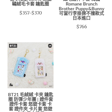
鷗絨毛卡套 鑰匙圈
Romane Brunch
Brother Puppy&Bunny
$357-$370
可當行李掛牌不撞款式
日本進口
$766
BT21 毛絨絨 卡夾 鑰匙
圈 防彈少年團 | 證件套
證件卡套 悠遊卡套 卡
套 證件夾 卡片套 悠遊