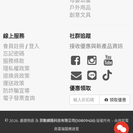
母嬰幼童
戶外用品
創意文具
線上服務
社群追蹤
會員註冊
/
登入
接收優惠與新產品資訊
忘記密碼
服務條款
隱私權政策
退換貨政策
運送政策
優惠領取
防詐騙宣導
電子發票查詢
領取優惠
© 2026.
嚴選物語
為
菲數網路科技有限公司(50809416)
版權所有 - 由
飛鼠電
商雲端服務
建置