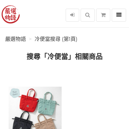
選單
嚴選物語
嚴選物語
冷便當搜尋 (第1頁)
搜尋「冷便當」相關商品