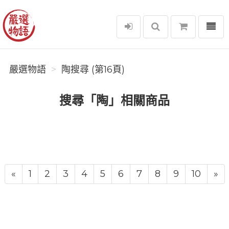
選單
嚴選物語
嚴選物語
陶搜尋 (第16頁)
搜尋「陶」相關商品
«
1
2
3
4
5
6
7
8
9
10
»