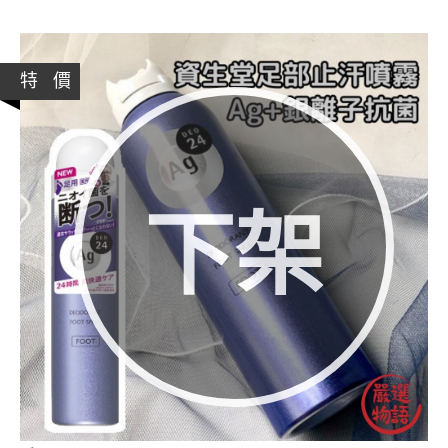
特 價
下架