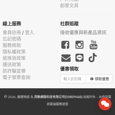
創意文具
線上服務
社群追蹤
會員註冊
/
登入
接收優惠與新產品資訊
忘記密碼
服務條款
隱私權政策
退換貨政策
運送政策
優惠領取
防詐騙宣導
電子發票查詢
領取優惠
© 2026.
嚴選物語
為
菲數網路科技有限公司(50809416)
版權所有 - 由
飛鼠電
商雲端服務
建置