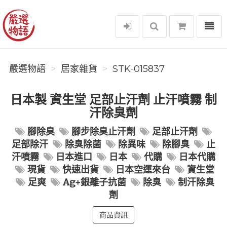
選單
嚴選物語
嚴選物語
居家雜貨
STK-015837
日本製 資生堂 足部止汗劑 止汗噴霧 制
汗除臭劑
腳除臭
腳步除臭止汗劑
足部止汗劑
足部除汗
除臭除菌
除異味
除腳臭
止
汗噴霧
日本進口
日本
代購
日本代購
現貨
快速出貨
日本空運來台
資生堂
足爽
Ag+銀離子抗菌
除臭
制汗除臭
劑
商品資訊