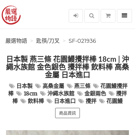
選單
嚴選物語
嚴選物語
匙筷/刀叉
SF-021936
日本製 燕三條 花園鰻攪拌棒 18cm | 沖
繩水族館 金色銀色 攪拌棒 飲料棒 高桑
金屬 日本進口
日本製
高桑金屬
燕三條
花園鰻攪拌
棒
18cm
沖繩水族館
金銀兩色
攪拌
棒
飲料棒
日本進口
攪拌
花園鰻
商品資訊