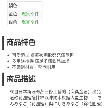
顏色
金色
現貨 9 件
銀色
現貨 9 件
商品特色
可愛造型 讓每次調飲都充滿童趣
多用途攪拌 滿足多樣飲品需求
不鏽鋼材質，堅固耐用
商品描述
來自日本新潟縣燕三條工藝的【高桑金屬】出品
這款花園鰻攪拌棒以沖繩水族館人氣生物——ち
んあなご（花園鰻）與にしきあなご（錦花園鰻）