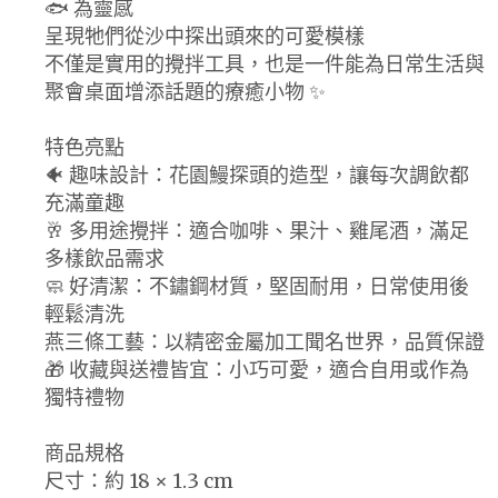
🐟 為靈感
呈現牠們從沙中探出頭來的可愛模樣
不僅是實用的攪拌工具，也是一件能為日常生活與
聚會桌面增添話題的療癒小物 ✨
特色亮點
🐠 趣味設計：花園鰻探頭的造型，讓每次調飲都
充滿童趣
🥂 多用途攪拌：適合咖啡、果汁、雞尾酒，滿足
多樣飲品需求
🧼 好清潔：不鏽鋼材質，堅固耐用，日常使用後
輕鬆清洗
燕三條工藝：以精密金屬加工聞名世界，品質保證
🎁 收藏與送禮皆宜：小巧可愛，適合自用或作為
獨特禮物
商品規格
尺寸：約 18 × 1.3 cm