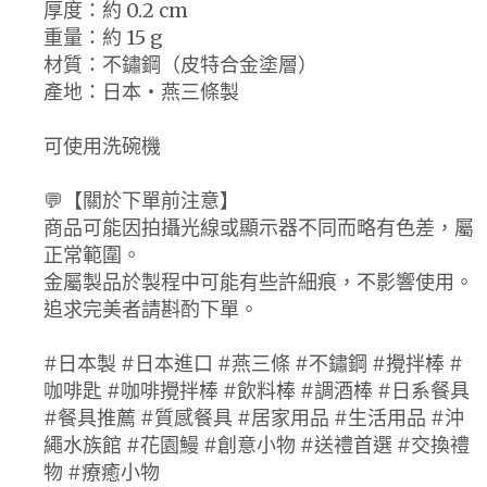
厚度：約 0.2 cm
重量：約 15 g
材質：不鏽鋼（皮特合金塗層）
產地：日本・燕三條製
可使用洗碗機
💬【關於下單前注意】
商品可能因拍攝光線或顯示器不同而略有色差，屬
正常範圍。
金屬製品於製程中可能有些許細痕，不影響使用。
追求完美者請斟酌下單。
#日本製 #日本進口 #燕三條 #不鏽鋼 #攪拌棒 #
咖啡匙 #咖啡攪拌棒 #飲料棒 #調酒棒 #日系餐具
#餐具推薦 #質感餐具 #居家用品 #生活用品 #沖
繩水族館 #花園鰻 #創意小物 #送禮首選 #交換禮
物 #療癒小物