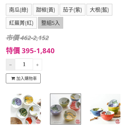
南瓜(綠)
甜椒(黃)
茄子(紫)
大根(藍)
紅蕪菁(紅)
整組5入
市價 462-2,152
特價 395-1,840
加入購物車