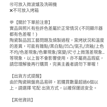
🉑可放入微波爐及洗碗機
❌不可放入烤箱
💬【關於下單前注意】
實品與照片有些許色差屬於正常情況 (不同顯示器
都有色差喔！)
陶瓷製品因工藝問題及燒製過程，窯烤狀況和溫度
的差異，可能有雜點/黑白點/凹凸/氣孔/流釉/上色
不均/色差現象/色暈現象/窯變/尺寸上微落差現象...
等現象，以上皆不會影響使用，亦不屬商品瑕疵，
請您理解後再行購買，完美主義者請勿下單喔！
【出貨方式提醒】
由於陶瓷碗盤商品易碎，若購買數量超過6個以
上，請選擇 宅配 出貨方式，以確保運送安全。
【其他資訊】