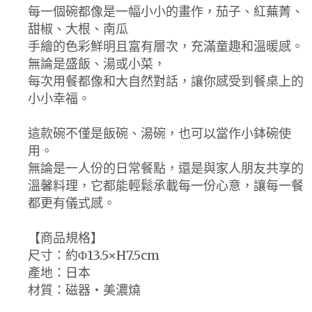
每一個碗都像是一幅小小的畫作，茄子、紅蕪菁、
甜椒、大根、南瓜
手繪的色彩鮮明且富有層次，充滿童趣和溫暖感。
無論是盛飯、湯或小菜，
每次用餐都像和大自然對話，讓你感受到餐桌上的
小小幸福。
這款碗不僅是飯碗、湯碗，也可以當作小鉢碗使
用。
無論是一人份的日常餐點，還是與家人朋友共享的
溫馨料理，它都能輕鬆承載每一份心意，讓每一餐
都更有儀式感。
【商品規格】
尺寸：約Φ13.5×H7.5cm
產地：日本
材質：磁器・美濃燒