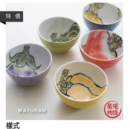
特 價
樣式