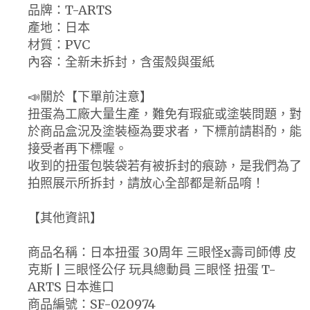
品牌：T-ARTS
產地：日本
材質：PVC
內容：全新未拆封，含蛋殼與蛋紙
📣關於【下單前注意】
扭蛋為工廠大量生產，難免有瑕疵或塗裝問題，對
於商品盒況及塗裝極為要求者，下標前請斟酌，能
接受者再下標喔。
收到的扭蛋包裝袋若有被拆封的痕跡，是我們為了
拍照展示所拆封，請放心全部都是新品唷！
【其他資訊】
商品名稱：日本扭蛋 30周年 三眼怪x壽司師傅 皮
克斯 | 三眼怪公仔 玩具總動員 三眼怪 扭蛋 T-
ARTS 日本進口
商品編號：SF-020974