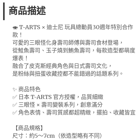
商品描述
🍣 T-ARTS × 迪士尼 玩具總動員30週年特別合作
款！
可愛的三眼怪化身壽司師傅與壽司食材登場，
從鮭魚壽司、玉子燒到鮪魚壽司，每款造型都萌度
爆表！
融合了皮克斯經典角色與日式壽司文化，
是粉絲與扭蛋收藏控都不能錯過的話題系列。
✨ 商品特色
✅ 日本 T-ARTS 官方授權，品質細緻
✅ 三眼怪 × 壽司變裝系列，創意滿分
✅ 角色表情、壽司質感都超精緻，擺拍、收藏皆宜
【商品規格】
尺寸：約5〜7cm（依造型略有不同）