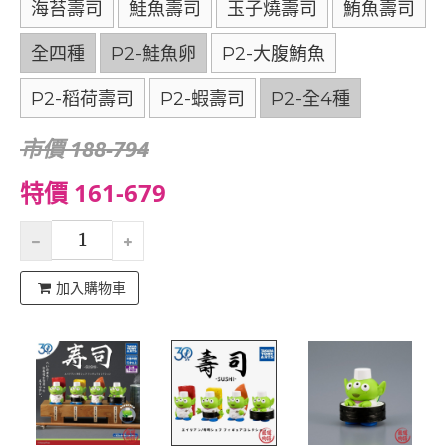
海苔壽司
鮭魚壽司
玉子燒壽司
鮪魚壽司
全四種
P2-鮭魚卵
P2-大腹鮪魚
P2-稻荷壽司
P2-蝦壽司
P2-全4種
市價 188-794
特價 161-679
加入購物車