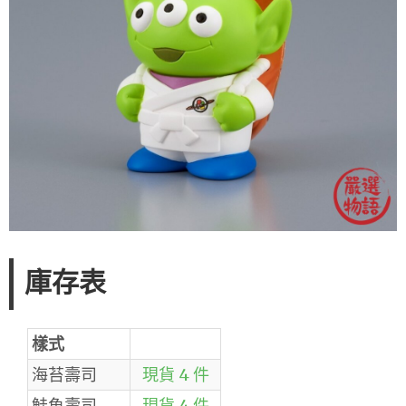
庫存表
樣式
海苔壽司
現貨 4 件
鮭魚壽司
現貨 4 件