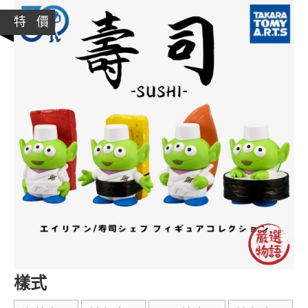
特 價
樣式