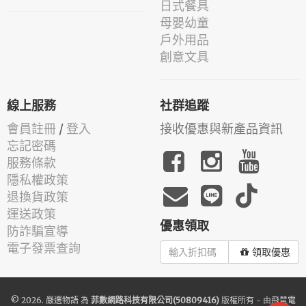
日式餐具
母嬰幼童
戶外用品
創意文具
線上服務
社群追蹤
會員註冊
/
登入
接收優惠與新產品資訊
忘記密碼
服務條款
隱私權政策
退換貨政策
運送政策
優惠領取
防詐騙宣導
電子發票查詢
領取優惠
© 2026.
嚴選物語
為
菲數網路科技有限公司(50809416)
版權所有 - 由
飛鼠電