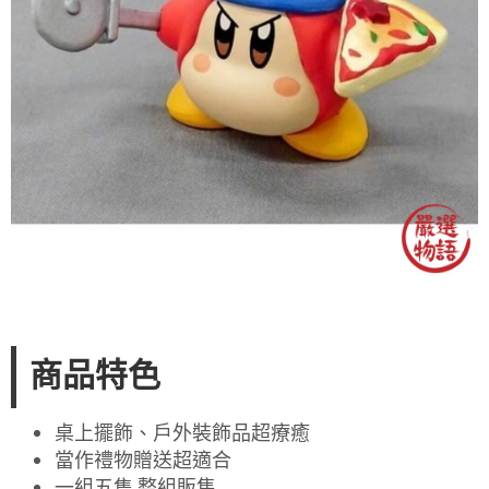
商品特色
桌上擺飾、戶外裝飾品超療癒
當作禮物贈送超適合
一組五隻 整組販售