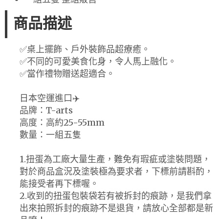
商品描述
✅桌上擺飾、戶外裝飾品超療癒。
✅不同的可愛美食化身，令人馬上融化。
✅當作禮物贈送超適合。
日本空運進口✈️
品牌：T-arts
高度：高約25-55mm
數量：一組五隻
1.扭蛋為工廠大量生產，難免有瑕疵或塗裝問題，
對於商品盒況及塗裝極為要求者，下標前請斟酌，
能接受者再下標喔。
2.收到的扭蛋包裝袋若有被拆封的痕跡，是我們拿
出來拍照拆封的痕跡不是退貨，請放心全部都是新