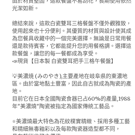
由於材質堅固，這款餐盤不易刮花，長期使用依然
光潔如新。
總結來說，這款白瓷雙耳三格餐盤不僅外觀雅致，
使用起來也十分便利。其優質的材質與設計使其成
為您餐具收藏中的一個完美選擇。無論是日常用餐
還是款待賓客，它都能提升您的用餐格調。選擇這
款餐盤，讓您的每一餐都成為享受。
📣現貨【日本製 白瓷雙耳把手三格午餐盤】
💡美濃焼 (みのやき),主要產地在岐阜県的東濃地
區。由於當地黏土豐富，因此自古就成為陶瓷的產
地。
目前它在日本全國陶瓷食器已占60%的產量,1988
年"美濃燒"陶瓷被指定為國家傳統工藝品。
⭐美濃燒最大特色為花紋樸實精緻、採用多種工藝
和精細無毒釉彩以及每款陶瓷器造型都不同，