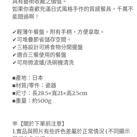
具有藝術收藏之價值。
如果你喜歡充滿日式風格手作的質感餐具，千萬不
能錯過啊！
✔輕薄午餐盤。附有手柄，方便拿取。
✔可堆疊節省儲存空間。
✔三格設計可將食物分開擺盤
✔適合三餐使用的餐盤
✔可用微波爐/洗碗機清洗
■產地：日本
■材質/零件：瓷器
■尺寸：長28.5×寬21×高2.5cm
■重量：約500g
💬【關於下單前注意】
1.實品與照片有些許色差屬於正常情況 (不同顯示