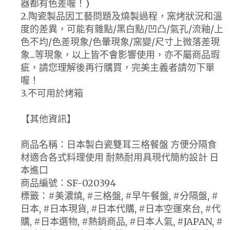
器都有色差喔！)
2.陶瓷製品因工藝問題及燒製過程，窯烤狀況和溫
度的差異，可能有雜點/黑白點/凹凸/氣孔/流釉/上
色不均/色差現象/色暈現象/窯變/尺寸上微落差現
象...等現象，以上皆不會影響使用，亦不屬商品瑕
疵，請您理解後再行購買，完美主義者請勿下單
喔！
3.不可用於烤箱
【其他資訊】
商品名稱：日本製白瓷雙耳三格餐盤 方便分隔食
材適合各式料理使用 耐熱耐用具現代簡約設計 日
本進口
商品編號：SF-020394
標籤：#美濃燒, #三格盤, #早午餐盤, #分隔盤, #
日本, #日本現貨, #日本代購, #日本空運來台, #代
購, #日本選物, #熱銷商品, #日本人氣, #JAPAN, #