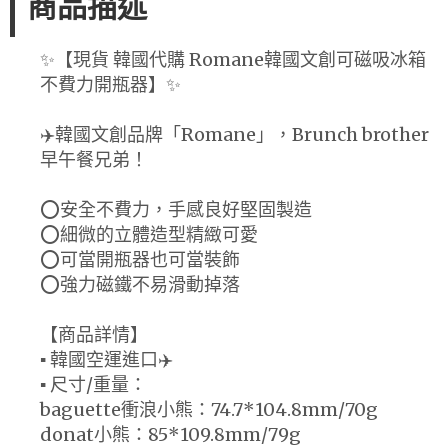
商品描述
✨【現貨 韓國代購 Romane韓國文創可磁吸冰箱
不費力開瓶器】✨
✈️韓國文創品牌「Romane」，Brunch brother
早午餐兄弟！
⭕安全不費力，手感良好堅固製造
⭕細微的立體造型精緻可愛
⭕可當開瓶器也可當裝飾
⭕強力磁鐵不易滑動掉落
【商品詳情】
▪ 韓國空運進口✈️
▪ 尺寸/重量：
baguette衝浪小熊：74.7*104.8mm/70g
donat小熊：85*109.8mm/79g