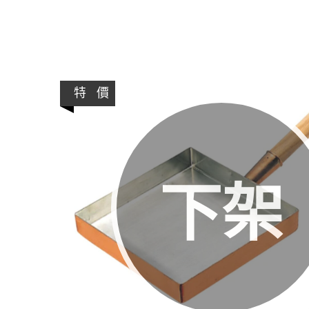
特 價
下架