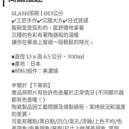
SLASH茶碗 | Ø13公分
✔️工匠手作✔️沉穩大方✔️日式質感
飯碗是是弧形的，能舒適地拿著
沉穩的色彩有著陶器般的溫暖
讓你在餐桌上度過一段輕鬆的時光 ♪
■直徑 13 x 高 6.5 公分，300ml
■產地：日本
■材料/組件：美濃燒
💬關於【下單前】
實品與照片有些許色差屬於正常情況 (不同顯示器
都有色差喔！)
陶瓷製品因工藝問題及燒製過程，窯烤狀況和溫度
的差異，
可能有雜點/黑白點/凹凸/氣孔/流釉/上色不均/色
差現象/色暈現象/窯變/尺寸上微落差現象...等現